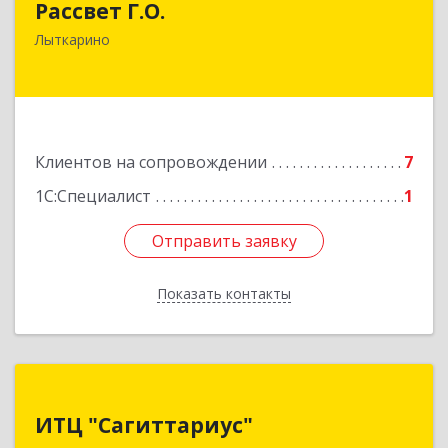
Рассвет Г.О.
140082, Московская обл, Лыткарино г, 5 мкр 1-
Лыткарино
й кв-л, дом № 3А
Подробнее
Клиентов на сопровождении
7
1С:Специалист
1
Отправить заявку
Отправить заявку
Показать контакты
Назад
ИТЦ "Сагиттариус"
ИТЦ "Сагиттариус"
140103, Московская обл, Раменское г,