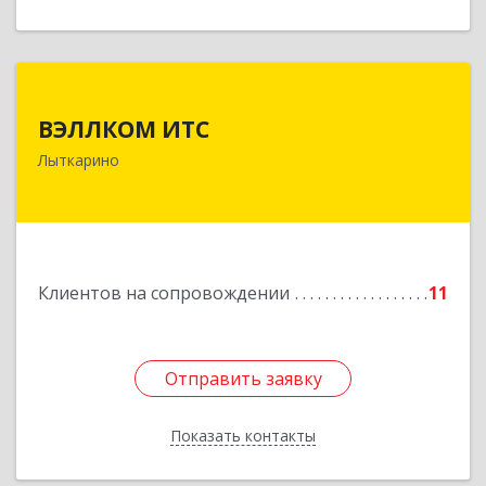
ВЭЛЛКОМ ИТС
ВЭЛЛКОМ ИТС
140081, Московская обл, Лыткарино г.о.,
Лыткарино
Лыткарино г, Первомайская ул, дом № 3/5,
пом.1
Подробнее
Клиентов на сопровождении
11
Отправить заявку
Отправить заявку
Показать контакты
Назад