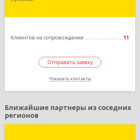
Баженова ул, дом № 19, кв.20
Подробнее
Клиентов на сопровождении
11
Отправить заявку
Отправить заявку
Показать контакты
Назад
Ближайшие партнеры из соседних
регионов
Рассвет Г.О.