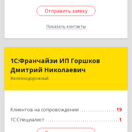
Отправить заявку
Отправить заявку
Показать контакты
Назад
1С:Франчайзи ИП Горшков
1С:Франчайзи ИП Горшков
Дмитрий Николаевич
Дмитрий Николаевич
Железнодорожный
143980, Московская обл, Железнодорожный г,
Пролетарская ул, дом № 10, кв.25
Подробнее
Клиентов на сопровождении
19
1С:Специалист
1