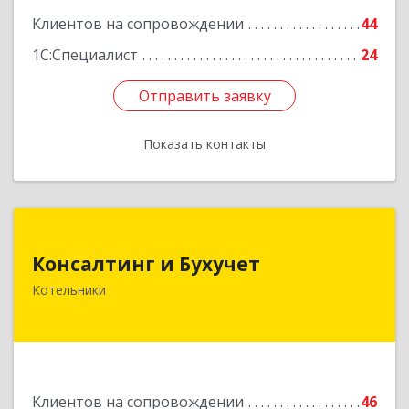
Клиентов на сопровождении
44
1С:Специалист
24
Отправить заявку
Отправить заявку
Показать контакты
Назад
Консалтинг и Бухучет
Консалтинг и Бухучет
140054, Московская обл, Котельники г,
Котельники
Карьерная ул, дом № 13, пом.1
Подробнее
Клиентов на сопровождении
46