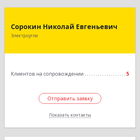
Сорокин Николай Евгеньевич
Сорокин Николай Евгеньевич
Электроугли
Подробнее
Клиентов на сопровождении
5
Отправить заявку
Отправить заявку
Показать контакты
Назад