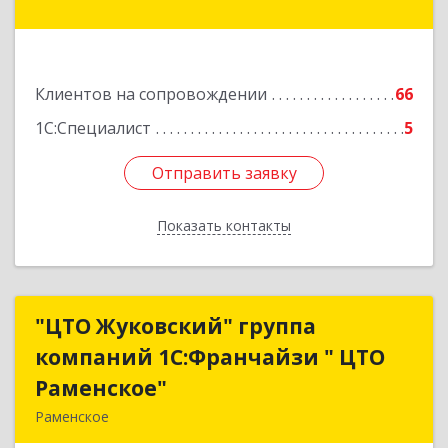
Подробнее
Клиентов на сопровождении
66
1С:Специалист
5
Отправить заявку
Отправить заявку
Показать контакты
Назад
"ЦТО Жуковский" группа
"ЦТО Жуковский" группа
компаний 1С:Франчайзи " ЦТО
компаний 1С:Франчайзи " ЦТО
Раменское"
Раменское"
Раменское
140100, Московская обл, Раменское г, Дергаево