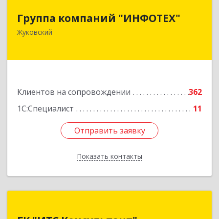
Группа компаний "ИНФОТЕХ"
Группа компаний "ИНФОТЕХ"
140180, Московская обл, Жуковский г, Чкалова
Жуковский
ул, дом № 37
Подробнее
Клиентов на сопровождении
362
1С:Специалист
11
Отправить заявку
Отправить заявку
Показать контакты
Назад
ГК "ИТС Консультант"