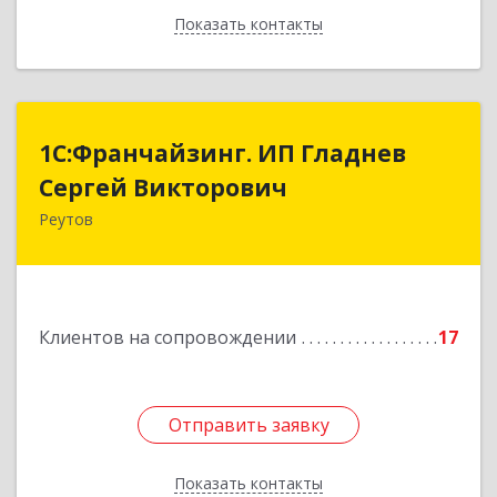
Показать контакты
Назад
1С:Франчайзинг. ИП Гладнев
1С:Франчайзинг. ИП Гладнев
Сергей Викторович
Сергей Викторович
Реутов
143966, Московская обл, Реутов г, Парковая ул,
дом № 6, кв.37
Подробнее
Клиентов на сопровождении
17
Отправить заявку
Отправить заявку
Показать контакты
Назад