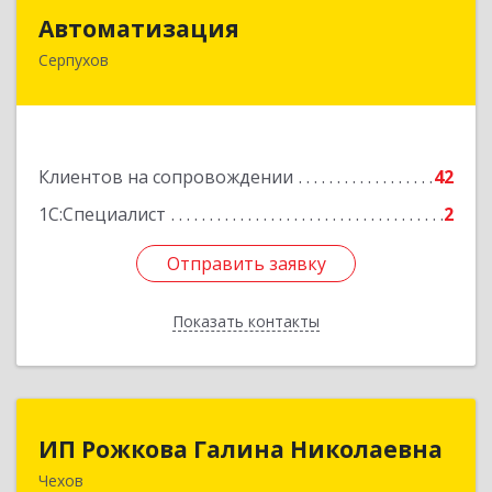
Автоматизация
Автоматизация
Серпухов
142205, Московская обл, Серпухов г,
Комсомольская ул, дом № 4а, кв.136
Подробнее
Клиентов на сопровождении
42
1С:Специалист
2
Отправить заявку
Отправить заявку
Показать контакты
Назад
ИП Рожкова Галина Николаевна
ИП Рожкова Галина Николаевна
Чехов
142306, Московская обл, Чеховский р-н, Чехов