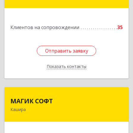
Парковая ул, дом № 37
Подробнее
Клиентов на сопровождении
35
Отправить заявку
Отправить заявку
Показать контакты
Назад
МАГИК СОФТ
МАГИК СОФТ
Кашира
Подробнее