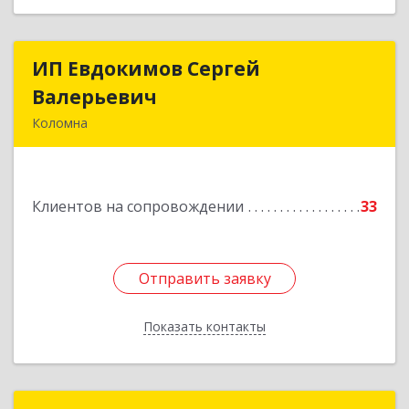
ИП Евдокимов Сергей
ИП Евдокимов Сергей
Валерьевич
Валерьевич
Коломна
140400, Московская обл, Коломна г,
Толстикова ул, дом № 1а, кв.9
Клиентов на сопровождении
33
Подробнее
Отправить заявку
Отправить заявку
Показать контакты
Назад