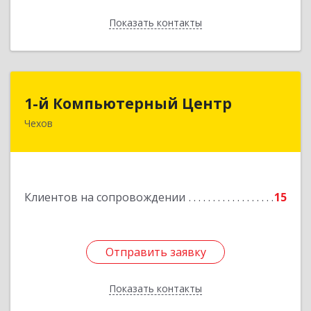
Показать контакты
Назад
1-й Компьютерный Центр
1-й Компьютерный Центр
Чехов
142306, Московская обл, Чеховский р-н, Чехов
г, Речной туп, стр.9
Подробнее
Клиентов на сопровождении
15
Отправить заявку
Отправить заявку
Показать контакты
Назад