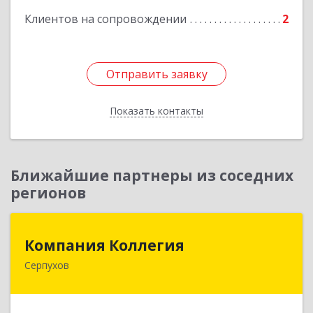
Клиентов на сопровождении
2
Отправить заявку
Отправить заявку
Показать контакты
Назад
Ближайшие партнеры из соседних
регионов
Компания Коллегия
Компания Коллегия
Серпухов
142211, Московская обл, Серпухов г, Оборонная
ул, дом № 19