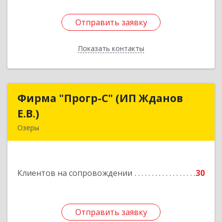
Отправить заявку
Отправить заявку
Показать контакты
Назад
Фирма "Прогр-С" (ИП Жданов
Фирма "Прогр-С" (ИП Жданов
Е.В.)
Е.В.)
Озеры
140563, Московская обл, Озерский р-н, Озеры г,
им Маршала Катукова мкр, дом № 16, кв.27
Клиентов на сопровождении
30
Подробнее
Отправить заявку
Отправить заявку