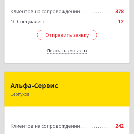
Подробнее
Клиентов на сопровождении
378
1С:Специалист
12
Отправить заявку
Отправить заявку
Показать контакты
Назад
Альфа-Сервис
Альфа-Сервис
Серпухов
142200, Московская обл, Серпухов г,
Красноармейская ул, дом № 35/60
Подробнее
Клиентов на сопровождении
242