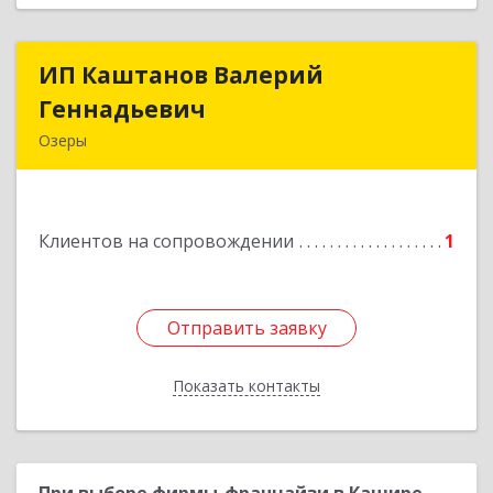
ИП Каштанов Валерий
ИП Каштанов Валерий
Геннадьевич
Геннадьевич
Озеры
140560, Московская обл, Озерский р-н, Озеры г,
Ленина ул, дом № 202
Клиентов на сопровождении
1
Подробнее
Отправить заявку
Отправить заявку
Показать контакты
Назад