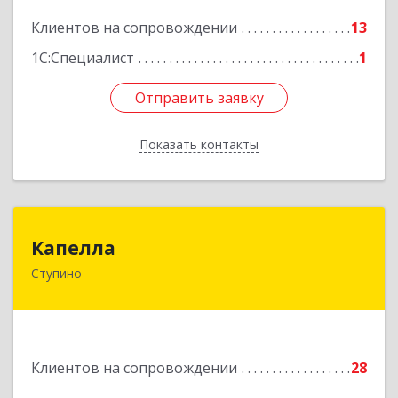
Клиентов на сопровождении
13
Подробнее
1С:Специалист
1
Отправить заявку
Отправить заявку
Показать контакты
Назад
Капелла
Капелла
Ступино
142800, Московская обл, Ступино г, Андропова
ул, дом № 93, кв.137
Подробнее
Клиентов на сопровождении
28