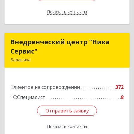
Показать контакты
Назад
Внедренческий центр "Ника
Внедренческий центр "Ника
Сервис"
Сервис"
Балашиха
143912, Московская обл, Балашиха г, Полевая
ул, дом № 3
Клиентов на сопровождении
372
Подробнее
1С:Специалист
8
Отправить заявку
Отправить заявку
Показать контакты
Назад