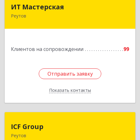
ИТ Мастерская
ИТ Мастерская
Реутов
Подробнее
Клиентов на сопровождении
99
Отправить заявку
Отправить заявку
Показать контакты
Назад
ICF Group
ICF Group
Реутов
143965, Московская обл, г.о. Реутов, Реутов г,