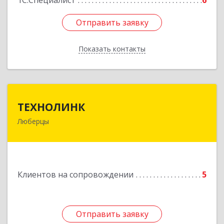
1С:Специалист
6
Отправить заявку
Отправить заявку
Показать контакты
Назад
ТЕХНОЛИНК
ТЕХНОЛИНК
Люберцы
140014, г.Люберцы, Октябрьский просп., д.373
Подробнее
Клиентов на сопровождении
5
Отправить заявку
Отправить заявку