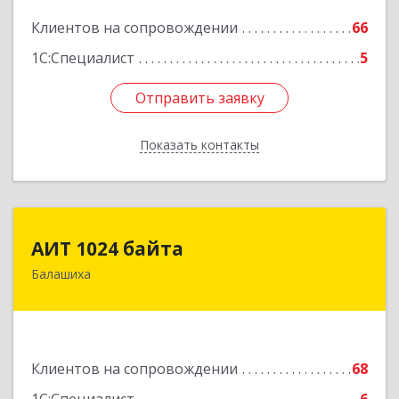
Подробнее
Клиентов на сопровождении
66
1С:Специалист
5
Отправить заявку
Отправить заявку
Показать контакты
Назад
АИТ 1024 байта
АИТ 1024 байта
Балашиха
143909, Московская обл, Балашиха г, Солнечная
ул, дом № 23, кв.104
Подробнее
Клиентов на сопровождении
68