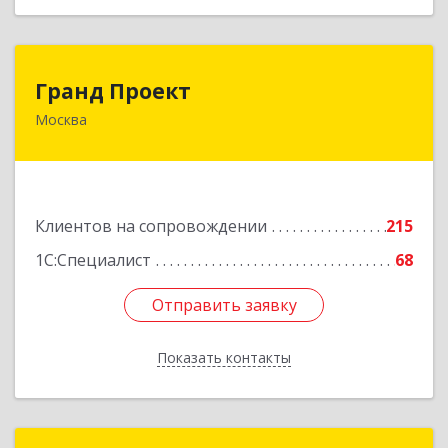
Гранд Проект
Гранд Проект
Москва
111033, Москва г, Золоторожский Вал ул, дом
№ 34, строение 1
Подробнее
Клиентов на сопровождении
215
1С:Специалист
68
Отправить заявку
Отправить заявку
Показать контакты
Назад