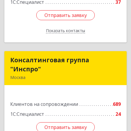
1С:Специалист
37
Отправить заявку
Отправить заявку
Показать контакты
Назад
Консалтинговая группа
Консалтинговая группа
"Инспро"
"Инспро"
Москва
107370, Москва г, Открытое ш, дом № 12,
строение 3, ком.55
Клиентов на сопровождении
689
Подробнее
1С:Специалист
24
Отправить заявку
Отправить заявку