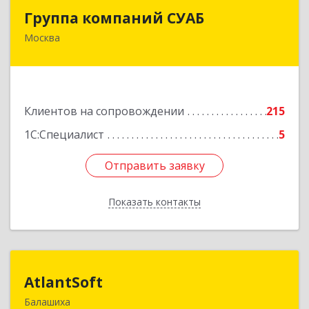
Группа компаний СУАБ
Группа компаний СУАБ
Москва
105082, Москва г, Почтовая Б. ул, дом 36, стр.9,
оф.238
Подробнее
Клиентов на сопровождении
215
1С:Специалист
5
Отправить заявку
Отправить заявку
Показать контакты
Назад
AtlantSoft
AtlantSoft
Балашиха
143900, Московская обл, Балашиха г, Звездная