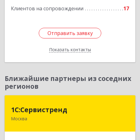
Клиентов на сопровождении
17
Подробнее
Отправить заявку
Отправить заявку
Показать контакты
Назад
Ближайшие партнеры из соседних
регионов
1С:Сервистренд
1С:Сервистренд
Москва
107023, Москва г, Семёновский пер, дом № 15,
этаж 6, пом.I, ком.4