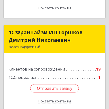
Показать контакты
Назад
1С:Франчайзи ИП Горшков
1С:Франчайзи ИП Горшков
Дмитрий Николаевич
Дмитрий Николаевич
Железнодорожный
143980, Московская обл, Железнодорожный г,
Пролетарская ул, дом № 10, кв.25
Клиентов на сопровождении
19
Подробнее
1С:Специалист
1
Отправить заявку
Отправить заявку
Показать контакты
Назад