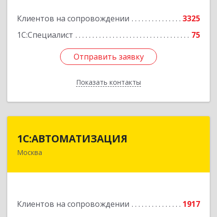
Подробнее
Клиентов на сопровождении
3325
1С:Специалист
75
Отправить заявку
Отправить заявку
Показать контакты
Назад
1С:АВТОМАТИЗАЦИЯ
1С:АВТОМАТИЗАЦИЯ
Москва
111024, Москва г, Энтузиастов 1-я ул, дом №
12А
Подробнее
Клиентов на сопровождении
1917