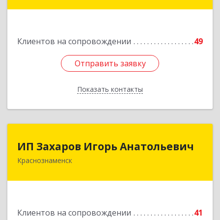
Краснознаменная ул, дом № 27, пом.36
Подробнее
Клиентов на сопровождении
49
Отправить заявку
Отправить заявку
Показать контакты
Назад
ИП Захаров Игорь Анатольевич
ИП Захаров Игорь Анатольевич
Краснознаменск
143090, Московская обл, Краснознаменск г,
Гагарина ул, дом № 3, кв.151
Подробнее
Клиентов на сопровождении
41