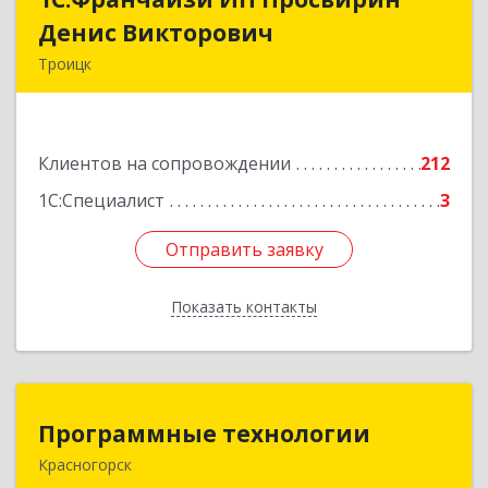
Денис Викторович
Денис Викторович
Троицк
108842, Москва г, вн.тер.г. городской округ
Троицк, Троицк г, Городская ул, дом № 14,
кв.158
Клиентов на сопровождении
212
Подробнее
1С:Специалист
3
Отправить заявку
Отправить заявку
Показать контакты
Назад
Программные технологии
Программные технологии
Красногорск
143408, Московская обл, Красногорский р-н,