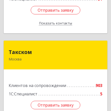
Отправить заявку
Отправить заявку
Показать контакты
Назад
Такском
Такском
Москва
119034, Москва г, Барыковский пер, дом №
4,стр.2
Подробнее
Клиентов на сопровождении
903
1С:Специалист
5
Отправить заявку
Отправить заявку