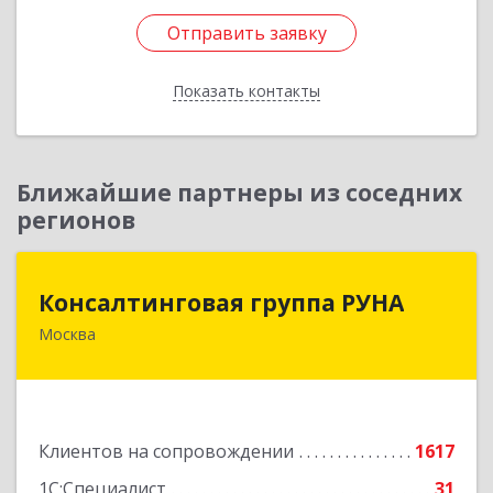
Отправить заявку
Отправить заявку
Показать контакты
Назад
Ближайшие партнеры из соседних
регионов
Консалтинговая группа РУНА
Консалтинговая группа РУНА
Москва
117218, Москва г, Кржижановского ул, дом №
29, корпус 1
Подробнее
Клиентов на сопровождении
1617
1С:Специалист
31