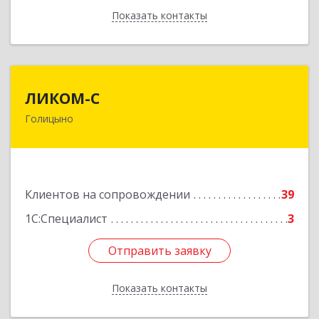
Показать контакты
Назад
ЛИКОМ-С
ЛИКОМ-С
Голицыно
143040, Московская обл, Одинцовский р-н,
Голицыно г, Советская ул, дом № 59, этаж/офис
1/2
Подробнее
Клиентов на сопровождении
39
1С:Специалист
3
Отправить заявку
Отправить заявку
Показать контакты
Назад