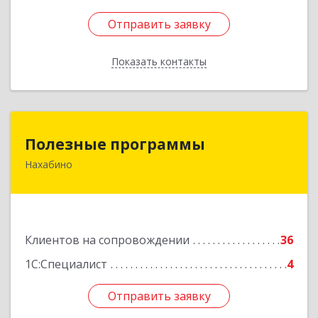
Отправить заявку
Отправить заявку
Показать контакты
Назад
Полезные программы
Полезные программы
Нахабино
143432, Московская обл, Красногорский р-н,
Нахабино рп, Панфилова ул, дом № 9А, кв.6
Подробнее
Клиентов на сопровождении
36
1С:Специалист
4
Отправить заявку
Отправить заявку