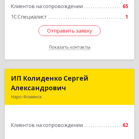
Клиентов на сопровождении
65
Подробнее
1С:Специалист
1
Отправить заявку
Отправить заявку
Показать контакты
Назад
ИП Колиденко Сергей
ИП Колиденко Сергей
Александрович
Александрович
Наро-Фоминск
143300, Московская обл, Наро-Фоминский р-н,
Наро-Фоминск г, Маршала Жукова Г.К. ул, дом
№ 14-92
Клиентов на сопровождении
62
Подробнее