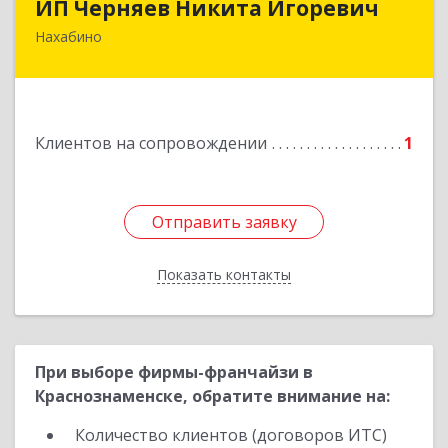
ИП Черняев Никита Игоревич
Нахабино
143430, Московская обл, Красногорский р-н,
Нахабино рп, Красноармейская ул, дом № 60,
кв.8
Подробнее
Клиентов на сопровождении
1
Отправить заявку
Отправить заявку
Показать контакты
Назад
При выборе фирмы-франчайзи в
Краснознаменске, обратите внимание на:
Количество клиентов (договоров ИТС)