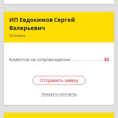
ИП Евдокимов Сергей
ИП Евдокимов Сергей
Валерьевич
Валерьевич
Коломна
140400, Московская обл, Коломна г,
Толстикова ул, дом № 1а, кв.9
Клиентов на сопровождении
33
Подробнее
Отправить заявку
Отправить заявку
Показать контакты
Назад