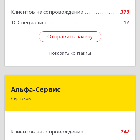
Подробнее
Клиентов на сопровождении
378
1С:Специалист
12
Отправить заявку
Отправить заявку
Показать контакты
Назад
Альфа-Сервис
Альфа-Сервис
Серпухов
142200, Московская обл, Серпухов г,
Красноармейская ул, дом № 35/60
Подробнее
Клиентов на сопровождении
242