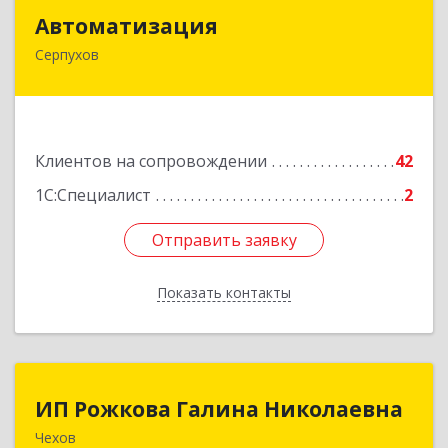
Автоматизация
Автоматизация
Серпухов
142205, Московская обл, Серпухов г,
Комсомольская ул, дом № 4а, кв.136
Подробнее
Клиентов на сопровождении
42
1С:Специалист
2
Отправить заявку
Отправить заявку
Показать контакты
Назад
ИП Рожкова Галина Николаевна
ИП Рожкова Галина Николаевна
Чехов
142306, Московская обл, Чеховский р-н, Чехов