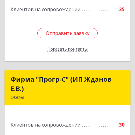
Подробнее
Клиентов на сопровождении
35
Отправить заявку
Отправить заявку
Показать контакты
Назад
Фирма "Прогр-С" (ИП Жданов
Фирма "Прогр-С" (ИП Жданов
Е.В.)
Е.В.)
Озеры
140563, Московская обл, Озерский р-н, Озеры г,
им Маршала Катукова мкр, дом № 16, кв.27
Клиентов на сопровождении
30
Подробнее