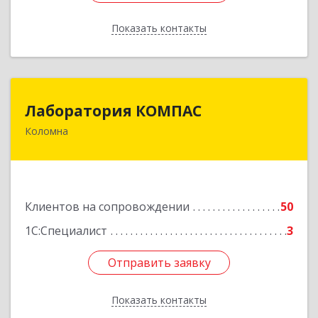
Показать контакты
Назад
Лаборатория КОМПАС
Лаборатория КОМПАС
Коломна
140415, Московская обл, Коломна г, Л.Толстого
ул, дом № 2
Подробнее
Клиентов на сопровождении
50
1С:Специалист
3
Отправить заявку
Отправить заявку
Показать контакты
Назад