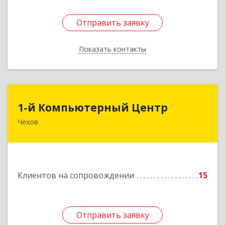
Отправить заявку
Отправить заявку
Показать контакты
Назад
1-й Компьютерный Центр
1-й Компьютерный Центр
Чехов
142306, Московская обл, Чеховский р-н, Чехов
г, Речной туп, стр.9
Подробнее
Клиентов на сопровождении
15
Отправить заявку
Отправить заявку