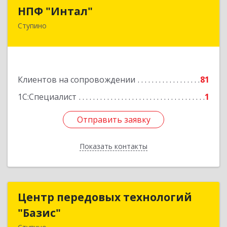
НПФ "Интал"
НПФ "Интал"
Ступино
142800, Московская обл, Ступинский р-н,
Ступино г, Чайковского ул, дом № 5а, оф.34
Подробнее
Клиентов на сопровождении
81
1С:Специалист
1
Отправить заявку
Отправить заявку
Показать контакты
Назад
Центр передовых технологий
Центр передовых технологий
"Базис"
"Базис"