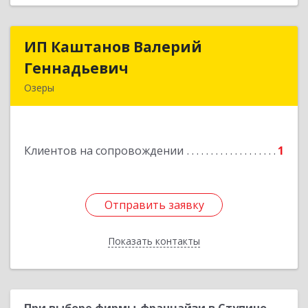
ИП Каштанов Валерий
ИП Каштанов Валерий
Геннадьевич
Геннадьевич
Озеры
140560, Московская обл, Озерский р-н, Озеры г,
Ленина ул, дом № 202
Клиентов на сопровождении
1
Подробнее
Отправить заявку
Отправить заявку
Показать контакты
Назад