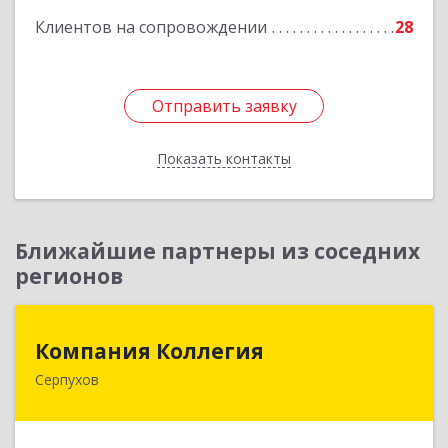
Клиентов на сопровождении
28
Отправить заявку
Отправить заявку
Показать контакты
Назад
Ближайшие партнеры из соседних
регионов
Компания Коллегия
Компания Коллегия
Серпухов
142211, Московская обл, Серпухов г, Оборонная
ул, дом № 19