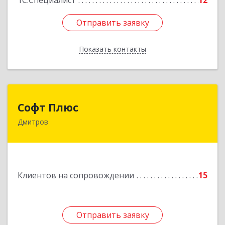
1С:Специалист
12
Отправить заявку
Отправить заявку
Показать контакты
Назад
Софт Плюс
Софт Плюс
Дмитров
141851, Московская обл, г.о. Дмитровский,
Игнатово с, объединения Воин тер, дом № 106
Подробнее
Клиентов на сопровождении
15
Отправить заявку
Отправить заявку