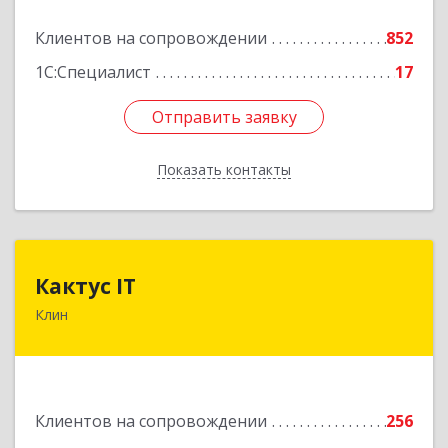
Подробнее
Клиентов на сопровождении
852
1С:Специалист
17
Отправить заявку
Отправить заявку
Показать контакты
Назад
Кактус IT
Кактус IT
Клин
141607, Московская обл, г.о.Клин, Клин г,
Дзержинского ул, дом № 22, пом.1А
Подробнее
Клиентов на сопровождении
256