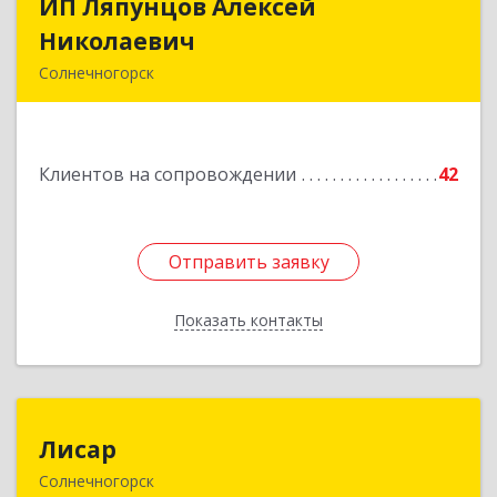
ИП Ляпунцов Алексей
ИП Ляпунцов Алексей
Николаевич
Николаевич
Солнечногорск
Подробнее
Клиентов на сопровождении
42
Отправить заявку
Отправить заявку
Показать контакты
Назад
Лисар
Лисар
Солнечногорск
141551, Московская обл, Солнечногорский р-н,