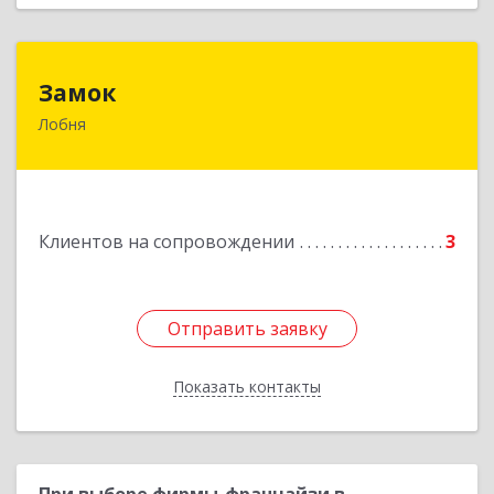
Замок
Замок
Лобня
Россия, 141730, Московская область, г. Лобня,
ул. Катюшки, д. 58, кв. 56
Подробнее
Клиентов на сопровождении
3
Отправить заявку
Отправить заявку
Показать контакты
Назад