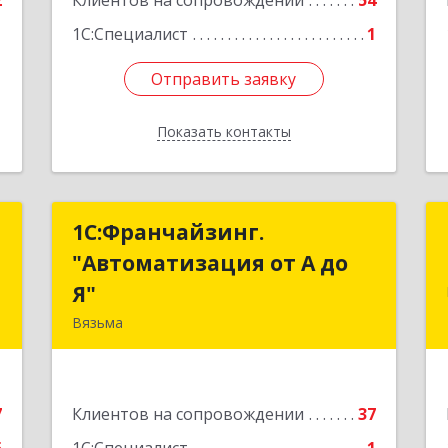
2
Клиентов на сопровождении
54
1С:Специалист
1
Отправить заявку
Отправить заявку
Показать контакты
Назад
и
1С:Франчайзинг.
1С:Франчайзинг.
"Автоматизация от А до
"Автоматизация от А до
,
Я"
Я"
8
Вязьма
215111, Смоленская обл, Вязьма г,
е
Красноармейское ш, дом № 3а, кв.42
7
Клиентов на сопровождении
37
Подробнее