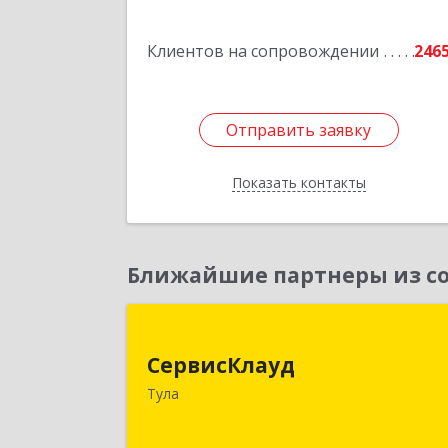
Клиентов на сопровождении
246
Отправить заявку
Отправить заявку
Показать контакты
Назад
Ближайшие партнеры из со
СервисКлау
СервисКлауд
300028, Тульская обл, Тула г, Болдин
Тула
ул, дом № 98, оф.54