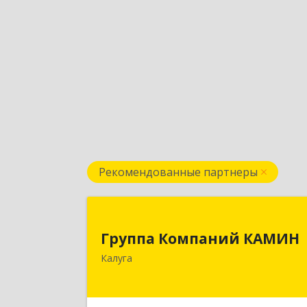
Рекомендованные партнеры
Группа Компаний КАМИ
Группа Компаний КАМИН
248023, Калужская обл, Калуга г
Калуга
Теренинский пер, дом № 6, оф.40
Подробне