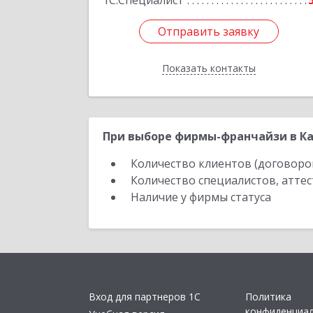
1С:Специалист
Отправить заявку
Отправить заявку
Показать контакты
Назад
При выборе фирмы-франчайзи в Ка
Количество клиентов (договоро
Количество специалистов, атте
Наличие у фирмы статуса
Вход для партнеров 1С
Политика
конфиденциа