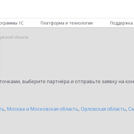
ограммы 1С
Платформа и технологии
Поддержка 
алужской области
очками, выберите партнёра и отправьте заявку на ко
ть
,
Москва и Московская область
,
Орловская область
,
См