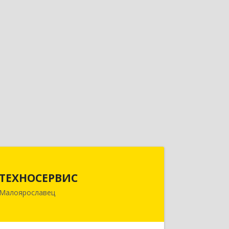
ТЕХНОСЕРВИС
ТЕХНОСЕРВИС
249094, Калужская обл,
Малоярославец
Малоярославецкий р-н,
Малоярославец г, Зеленая ул, дом №
2а