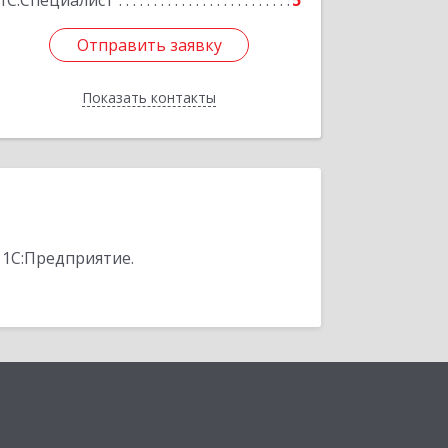
1С:Специалист
5
Отправить заявку
Отправить заявку
Показать контакты
Назад
 1С:Предприятие.