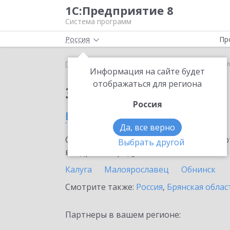
1С:Предприятие 8
Система программ
Россия
Пр
Главная
Сервисы ИТС
1C-Store
1C-Store в К
Информация на сайте будет
отображаться для региона
Заказать 1C-Store
Россия
в Калужской области
Да, все верно
Ознакомьтесь с информационными карт
Выбрать другой
внедрение продукта.
Калуга
Малоярославец
Обнинск
Смотрите также:
Россия
,
Брянская облас
Партнеры в вашем регионе: