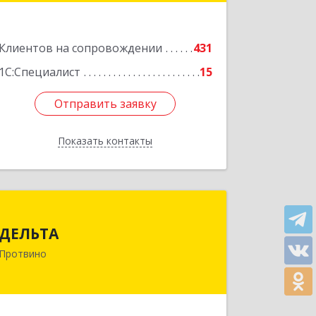
Подробнее
Клиентов на сопровождении
431
1С:Специалист
15
Отправить заявку
Отправить заявку
Показать контакты
Назад
ДЕЛЬТА
ДЕЛЬТА
142281, Московская обл, Протвино г,
Протвино
Кременковское ш, дом № 9А
Подробнее