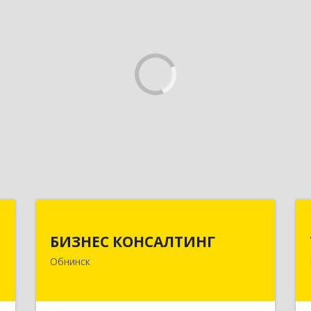
Н
БИЗНЕС КОНСАЛТИНГ
БИЗНЕС КОНСАЛТИНГ
,
249032, Калужская обл, Обнинск г,
Обнинск
3
Курчатова ул, дом № 27/2, пом.281
е
Подробнее