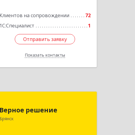
Подробнее
Клиентов на сопровождении
72
1С:Специалист
1
Отправить заявку
Отправить заявку
Показать контакты
Назад
Верное решение
Верное решение
241035, Брянская обл, Брянск г,
Брянск
Ульянова ул, дом № 4, оф.307