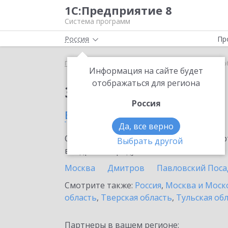
1С:Предприятие 8
Система программ
Россия
Пр
Главная
Сервисы ИТС
1C-Store
1C-Store в Л
Информация на сайте будет
отображаться для региона
Заказать 1C-Store
Россия
в Люберцах
Да, все верно
Ознакомьтесь с информационными карт
Выбрать другой
внедрение продукта.
Москва
Дмитров
Павловский Поса
Смотрите также:
Россия
,
Москва и Моск
область
,
Тверская область
,
Тульская об
Партнеры в вашем регионе: