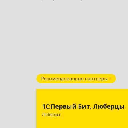
Рекомендованные партнеры
1С:Первый Бит, Люберц
1С:Первый Бит, Люберцы
140009, Московская обл, Люберецки
Люберцы
р-н, Люберцы г, Митрофанова ул
дом № 20А, оф.1