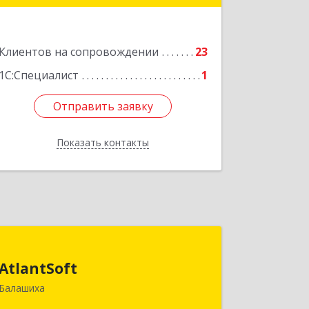
Подробнее
Клиентов на сопровождении
23
1С:Специалист
1
Отправить заявку
Отправить заявку
Показать контакты
Назад
AtlantSoft
AtlantSoft
143900, Московская обл, Балашиха г,
Балашиха
Звездная ул, дом № 7, корпус 1, оф.609