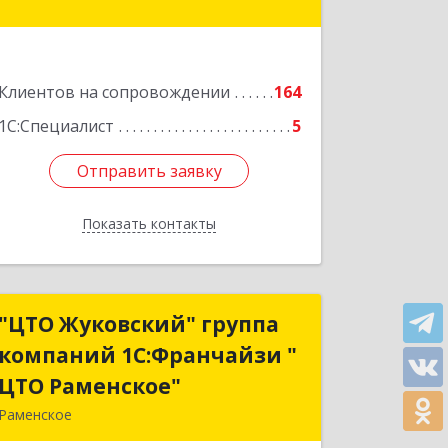
Подробнее
Клиентов на сопровождении
164
1С:Специалист
5
Отправить заявку
Отправить заявку
Показать контакты
Назад
"ЦТО Жуковский" группа
"ЦТО Жуковский" группа
компаний 1С:Франчайзи "
компаний 1С:Франчайзи "
ЦТО Раменское"
ЦТО Раменское"
Раменское
140100, Московская обл, Раменское г,