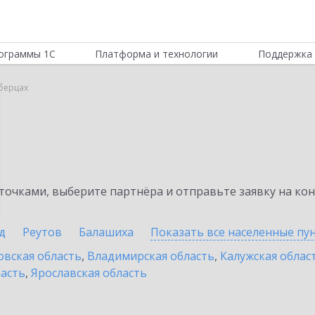
ограммы 1С
Платформа и технологии
Поддержка 
юберцах
очками, выберите партнёра и отправьте заявку на ко
д
Реутов
Балашиха
Показать все населенные
пу
овская область
,
Владимирская область
,
Калужская облас
ласть
,
Ярославская область