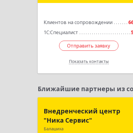
Подробне
Клиентов на сопровождении
6
1С:Специалист
Отправить заявку
Отправить заявку
Показать контакты
Назад
Ближайшие партнеры из со
Внедренческий цент
Внедренческий центр
"Ника Сервис
"Ника Сервис"
Балашиха
143912, Московская обл, Балашиха г