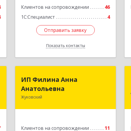
4
Клиентов на сопровождении
46
4
1С:Специалист
4
Отправить заявку
Отправить заявку
Показать контакты
Назад
П
ИП Филина Анна
ИП Филина Анна
й
Анатольевна
Анатольевна
ч
Жуковский
140180, Московская обл, Жуковский г,
Баженова ул, дом № 19, кв.20
,
7
Подробнее
7
Клиентов на сопровождении
11
е