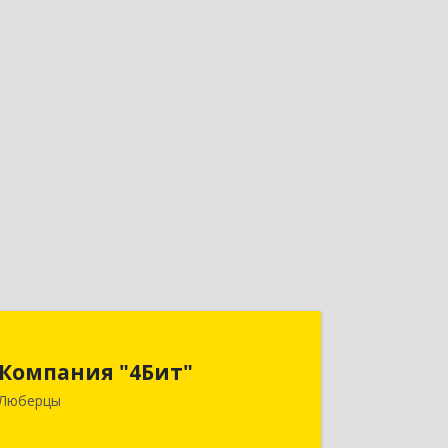
Компания "4Бит"
Компания "4Бит"
140006, Московская обл, Люберецкий
Люберцы
р-н, Люберцы г, Октябрьский пр-кт,
дом № 380"П", кв.27