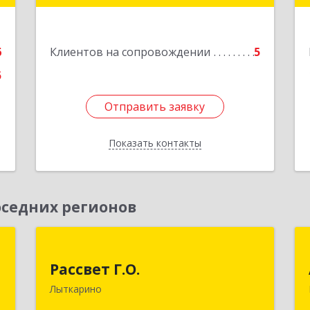
Подробнее
е
6
Клиентов на сопровождении
5
5
Отправить заявку
Отправить заявку
Показать контакты
Назад
седних регионов
р
Рассвет Г.О.
"
Рассвет Г.О.
140082, Московская обл, Лыткарино г,
Лыткарино
5 мкр 1-й кв-л, дом № 3А
,