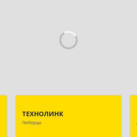
ы
ТЕХНОЛИНК
ТЕХНОЛИНК
й
140014, г.Люберцы, Октябрьский
Люберцы
,
просп., д.373
5