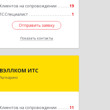
ул, дом № 10, кв.25
Клиентов на сопровождении
19
Подробнее
1С:Специалист
1
Отправить заявку
Отправить заявку
Показать контакты
Назад
ВЭЛЛКОМ ИТС
ВЭЛЛКОМ ИТС
140081, Московская обл, Лыткарино
Лыткарино
г.о., Лыткарино г, Первомайская ул,
дом № 3/5, пом.1
Подробнее
Клиентов на сопровождении
11