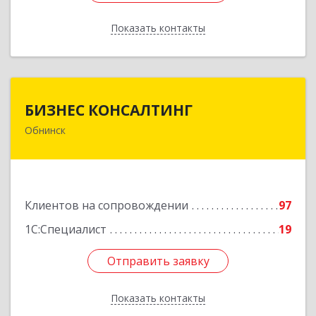
Показать контакты
Назад
БИЗНЕС КОНСАЛТИНГ
БИЗНЕС КОНСАЛТИНГ
Обнинск
249032, Калужская обл, Обнинск г, Курчатова ул,
дом № 27/2, пом.281
Подробнее
Клиентов на сопровождении
97
1С:Специалист
19
Отправить заявку
Отправить заявку
Показать контакты
Назад