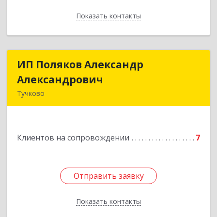
Показать контакты
Назад
ИП Поляков Александр
ИП Поляков Александр
Александрович
Александрович
Тучково
143160, Московская обл., Рузский р-н,
Дорохово п., Московская ул., д.9
Клиентов на сопровождении
7
Подробнее
Отправить заявку
Отправить заявку
Показать контакты
Назад