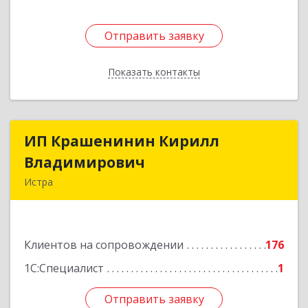
Отправить заявку
Отправить заявку
Показать контакты
Назад
ИП Крашенинин Кирилл
ИП Крашенинин Кирилл
Владимирович
Владимирович
Истра
143500, Московская обл, Истра г, 9
Гвардейской Дивизии ул, дом № 62, корпус В,
кв.68
Клиентов на сопровождении
176
Подробнее
1С:Специалист
1
Отправить заявку
Отправить заявку