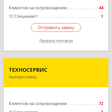
Подробнее
Клиентов на сопровождении
44
1С:Специалист
1
Отправить заявку
Отправить заявку
Показать контакты
Назад
ТЕХНОСЕРВИС
ТЕХНОСЕРВИС
Малоярославец
249094, Калужская обл, Малоярославецкий р-н,
Малоярославец г, Зеленая ул, дом № 2а
Подробнее
Клиентов на сопровождении
72