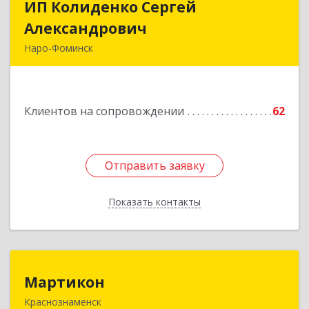
ИП Колиденко Сергей
ИП Колиденко Сергей
Александрович
Александрович
Наро-Фоминск
143300, Московская обл, Наро-Фоминский р-н,
Наро-Фоминск г, Маршала Жукова Г.К. ул, дом
№ 14-92
Клиентов на сопровождении
62
Подробнее
Отправить заявку
Отправить заявку
Показать контакты
Назад
Мартикон
Мартикон
Краснознаменск
143090, Московская обл, Краснознаменск г,