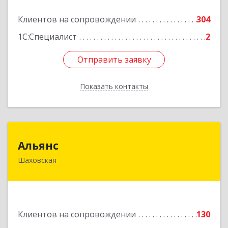
Подробнее
Клиентов на сопровождении
304
1С:Специалист
2
Отправить заявку
Отправить заявку
Показать контакты
Назад
Альянс
Альянс
Шаховская
143700, Московская обл, Шаховской р-н,
рп.Шаховская, ул.1-я Советская, дом № 44
Подробнее
Клиентов на сопровождении
130