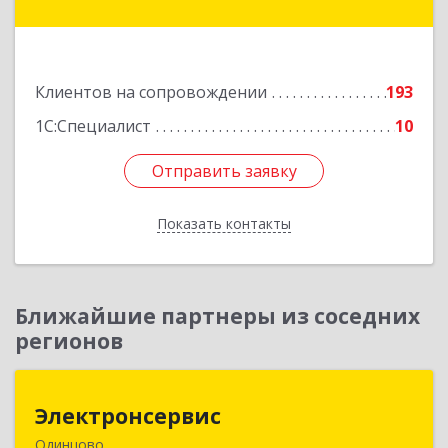
Можайск г, Молодежная ул, дом № 4
Подробнее
Клиентов на сопровождении
193
1С:Специалист
10
Отправить заявку
Отправить заявку
Показать контакты
Назад
Ближайшие партнеры из соседних
регионов
Электронсервис
Электронсервис
Одинцово