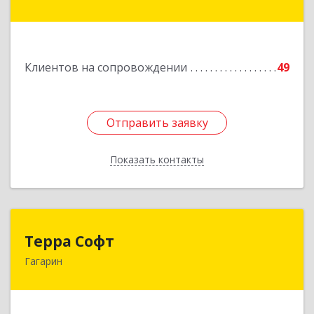
Краснознаменная ул, дом № 27, пом.36
Подробнее
Клиентов на сопровождении
49
Отправить заявку
Отправить заявку
Показать контакты
Назад
Терра Софт
Терра Софт
Гагарин
215010, Смоленская обл, Гагарин г, Ленина ул,
дом № 12