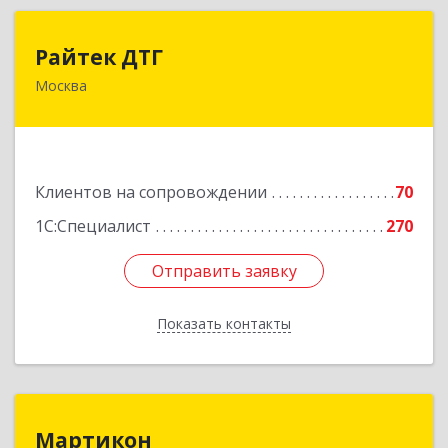
Райтек ДТГ
Райтек ДТГ
Москва
123112, Москва г, вн.тер.г. муниципальный
округ Пресненский, Пресненская наб, дом № 8,
строение 1, пом.625М
Подробнее
Клиентов на сопровождении
70
1С:Специалист
270
Отправить заявку
Отправить заявку
Показать контакты
Назад
Мартикон
Мартикон