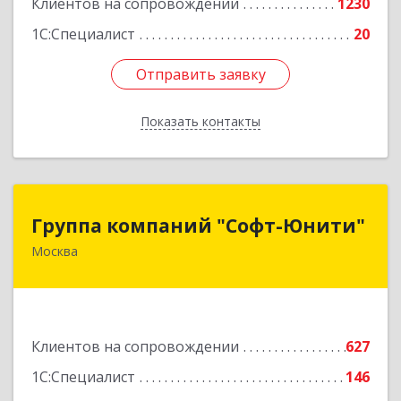
Клиентов на сопровождении
1230
1С:Специалист
20
Отправить заявку
Отправить заявку
Показать контакты
Назад
Группа компаний "Софт-Юнити"
Группа компаний "Софт-Юнити"
Москва
119334, Москва г, вн.тер.г. муниципальный
округ Донской, 5-й Донской проезд, дом № 17,
пом.2/5
Подробнее
Клиентов на сопровождении
627
1С:Специалист
146