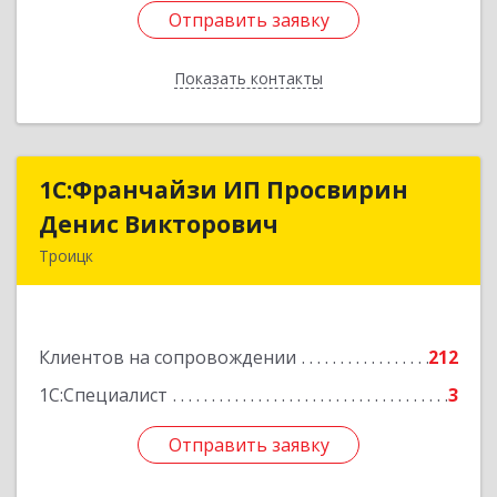
Отправить заявку
Отправить заявку
Показать контакты
Назад
1C:Франчайзи ИП Просвирин
1C:Франчайзи ИП Просвирин
Денис Викторович
Денис Викторович
Троицк
108842, Москва г, вн.тер.г. городской округ
Троицк, Троицк г, Городская ул, дом № 14,
кв.158
Клиентов на сопровождении
212
Подробнее
1С:Специалист
3
Отправить заявку
Отправить заявку