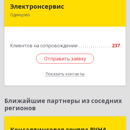
Электронсервис
Электронсервис
Одинцово
143050, Московская обл, Одинцовский р-н,
Большие Вяземы рп, Ямская ул, владение № 4,
строение 27
Подробнее
Клиентов на сопровождении
237
Отправить заявку
Отправить заявку
Показать контакты
Назад
Ближайшие партнеры из соседних
регионов
Консалтинговая группа РУНА
Консалтинговая группа РУНА