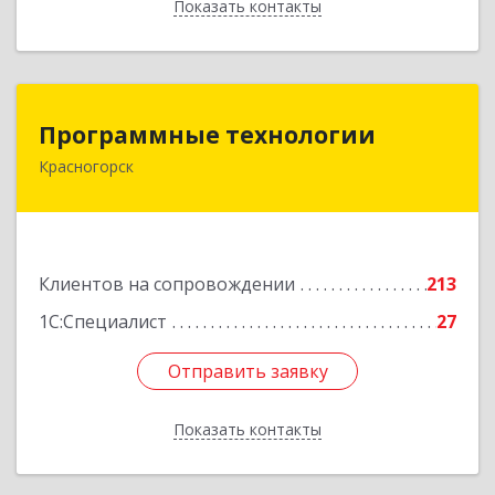
Показать контакты
Назад
Программные технологии
Программные технологии
Красногорск
143408, Московская обл, Красногорский р-н,
Красногорск г, Ленина ул, дом № 45, оф.40
Подробнее
Клиентов на сопровождении
213
1С:Специалист
27
Отправить заявку
Отправить заявку
Показать контакты
Назад