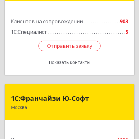
Подробнее
Клиентов на сопровождении
903
1С:Специалист
5
Отправить заявку
Отправить заявку
Показать контакты
Назад
1С:Франчайзи Ю-Софт
1С:Франчайзи Ю-Софт
Москва
117149, Москва г, вн.тер.г. муниципальный
округ Зюзино, Азовская ул, дом № 6, корпус 3
Подробнее