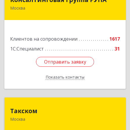
Москва
117218, Москва г, Кржижановского ул, дом №
29, корпус 1
Подробнее
Клиентов на сопровождении
1617
1С:Специалист
31
Отправить заявку
Отправить заявку
Показать контакты
Назад
Такском
Такском
Москва
119034, Москва г, Барыковский пер, дом №
4,стр.2