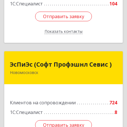
1С:Специалист
104
Отправить заявку
Отправить заявку
Показать контакты
Назад
ЭсПиЭс (Софт Профэшнл Севис )
ЭсПиЭс (Софт Профэшнл Севис )
Новомосковск
301659, Тульская обл, Новомосковский р-н,
Новомосковск г, Шахтеров ул, дом № 33/33
Подробнее
Клиентов на сопровождении
724
1С:Специалист
8
Отправить заявку
Отправить заявку