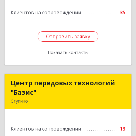
Подробнее
Клиентов на сопровождении
35
Отправить заявку
Отправить заявку
Показать контакты
Назад
Центр передовых технологий
Центр передовых технологий
"Базис"
"Базис"
Ступино
142800, Московская обл, Ступинский р-н,
Ступино г, Крылова ул, владение № 16, корпус 1
Клиентов на сопровождении
13
Подробнее