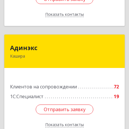
Показать контакты
Назад
Адинэкс
Адинэкс
Кашира
142900, Московская обл, г.о. Кашира, Кашира г,
Стрелецкая ул, дом № 70/1
Подробнее
Клиентов на сопровождении
72
1С:Специалист
19
Отправить заявку
Отправить заявку
Показать контакты
Назад