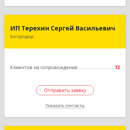
ИП Терехин Сергей Васильевич
ИП Терехин Сергей Васильевич
Богородицк
301831, Тульская обл, Богородицкий р-н,
Богородицк г, Полевая ул, дом № 32, кв.92
Подробнее
Клиентов на сопровождении
72
Отправить заявку
Отправить заявку
Показать контакты
Назад