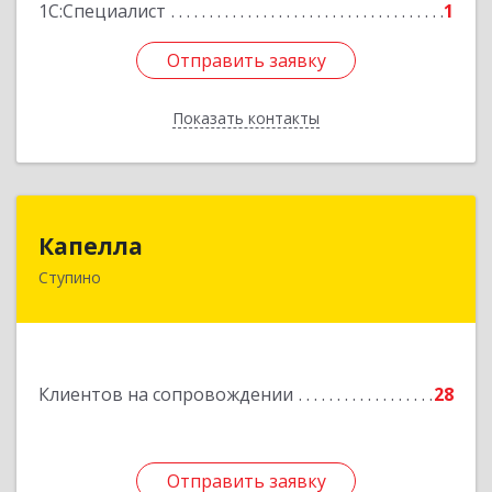
1С:Специалист
1
Отправить заявку
Отправить заявку
Показать контакты
Назад
Капелла
Капелла
Ступино
142800, Московская обл, Ступино г, Андропова
ул, дом № 93, кв.137
Подробнее
Клиентов на сопровождении
28
Отправить заявку
Отправить заявку