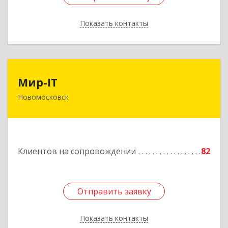
Показать контакты
Назад
Мир-IT
Мир-IT
Новомосковск
301650, Тульская обл, Новомосковск г,
Садовского ул, дом № 28, оф.2
Подробнее
Клиентов на сопровождении
82
Отправить заявку
Отправить заявку
Показать контакты
Назад