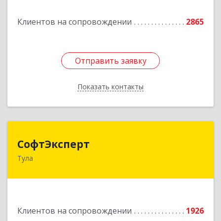
Подробнее
Клиентов на сопровождении
2865
Отправить заявку
Отправить заявку
Показать контакты
Назад
СофтЭксперт
СофтЭксперт
Тула
300013, Тульская обл, Тула г, Болдина ул, дом №
41А, пом.47, оф.1-4
Подробнее
Клиентов на сопровождении
1926