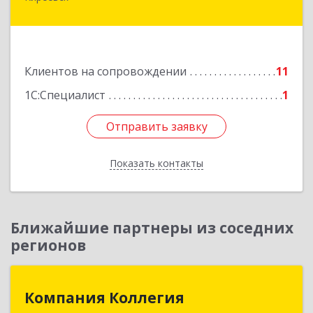
дом № 1
Подробнее
Клиентов на сопровождении
11
1С:Специалист
1
Отправить заявку
Отправить заявку
Показать контакты
Назад
Ближайшие партнеры из соседних
регионов
Компания Коллегия
Компания Коллегия