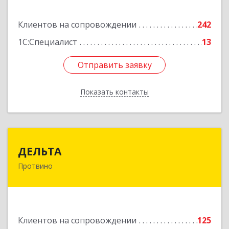
Подробнее
Клиентов на сопровождении
242
1С:Специалист
13
Отправить заявку
Отправить заявку
Показать контакты
Назад
ДЕЛЬТА
ДЕЛЬТА
Протвино
142281, Московская обл, Протвино г,
Кременковское ш, дом № 9А
Подробнее
Клиентов на сопровождении
125