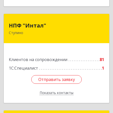
НПФ "Интал"
НПФ "Интал"
Ступино
142800, Московская обл, Ступинский р-н,
Ступино г, Чайковского ул, дом № 5а, оф.34
Подробнее
Клиентов на сопровождении
81
1С:Специалист
1
Отправить заявку
Отправить заявку
Показать контакты
Назад