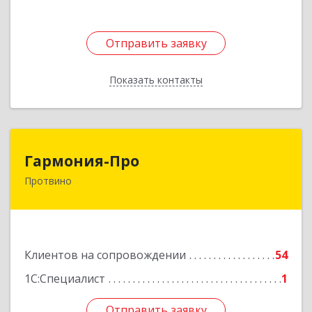
Отправить заявку
Отправить заявку
Показать контакты
Назад
Гармония-Про
Гармония-Про
Протвино
142280, Московская обл, Протвино г, Ленина
ул, дом № 18, кв.198
Подробнее
Клиентов на сопровождении
54
1С:Специалист
1
Отправить заявку
Отправить заявку