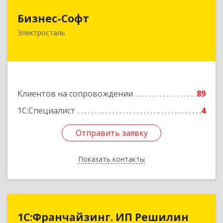
Бизнес-Софт
Бизнес-Софт
144000, Московская обл, Электросталь г, Карла
Электросталь
Маркса ул, дом № 26
Подробнее
Клиентов на сопровождении
89
1С:Специалист
4
Отправить заявку
Отправить заявку
Показать контакты
Назад
1С:Франчайзинг. ИП Решилин
1С:Франчайзинг. ИП Решилин