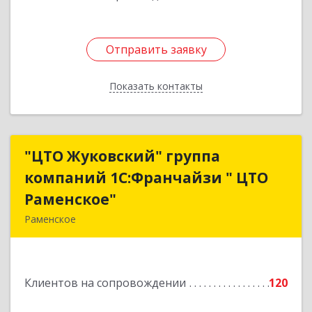
Отправить заявку
Отправить заявку
Показать контакты
Назад
"ЦТО Жуковский" группа
"ЦТО Жуковский" группа
компаний 1С:Франчайзи " ЦТО
компаний 1С:Франчайзи " ЦТО
Раменское"
Раменское"
Раменское
140100, Московская обл, Раменское г, Дергаево
д, Центральная ул, дом № 58А
Клиентов на сопровождении
120
Подробнее