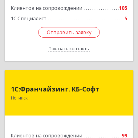
Клиентов на сопровождении
105
1С:Специалист
5
Отправить заявку
Отправить заявку
Показать контакты
Назад
1С:Франчайзинг. КБ-Софт
1С:Франчайзинг. КБ-Софт
142400, Московская обл, г.о Богородский,
Ногинск
Ногинск г, Индустриальная ул, Здание № 41В,
оф.449
Подробнее
Клиентов на сопровождении
99