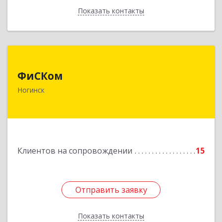
Показать контакты
Назад
ФиСКом
ФиСКом
142403, Московская обл., г.Ногинск,
Ногинск
ул.Ремесленная, д.1, пом.33
Подробнее
Клиентов на сопровождении
15
Отправить заявку
Отправить заявку
Показать контакты
Назад