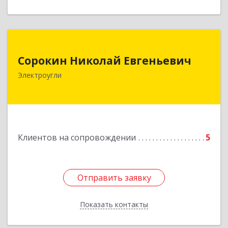
Сорокин Николай Евгеньевич
Сорокин Николай Евгеньевич
Электроугли
Подробнее
Клиентов на сопровождении
5
Отправить заявку
Отправить заявку
Показать контакты
Назад