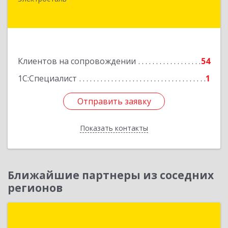
Николаева ул, дом № 6, кв.6
Подробнее
Клиентов на сопровождении
54
1С:Специалист
1
Отправить заявку
Отправить заявку
Показать контакты
Назад
Ближайшие партнеры из соседних
регионов
Группа компаний "ИНФОТЕХ"