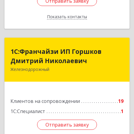
Отправить заявку
Отправить заявку
Показать контакты
Назад
1С:Франчайзи ИП Горшков
1С:Франчайзи ИП Горшков
Дмитрий Николаевич
Дмитрий Николаевич
Железнодорожный
143980, Московская обл, Железнодорожный г,
Пролетарская ул, дом № 10, кв.25
Подробнее
Клиентов на сопровождении
19
1С:Специалист
1
Отправить заявку
Отправить заявку