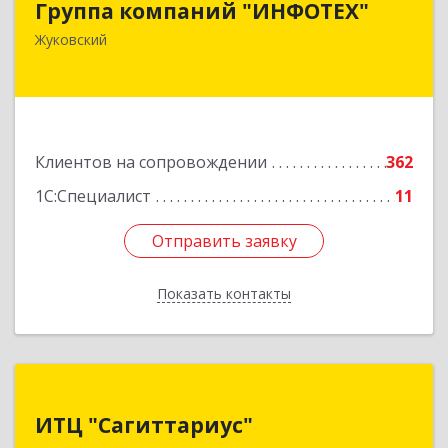
Группа компаний "ИНФОТЕХ"
140180, Московская обл, Жуковский г, Чкалова
Жуковский
ул, дом № 37
Подробнее
Клиентов на сопровождении
362
1С:Специалист
11
Отправить заявку
Отправить заявку
Показать контакты
Назад
ИТЦ "Сагиттариус"
ИТЦ "Сагиттариус"
140103, Московская обл, Раменское г,