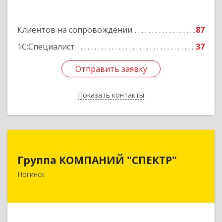
Клиентов на сопровождении
87
1С:Специалист
37
Отправить заявку
Отправить заявку
Показать контакты
Назад
Группа КОМПАНИЙ "СПЕКТР"
Группа КОМПАНИЙ "СПЕКТР"
142400, Московская обл, г.о.Богородский,
Ногинск
Ногинск г, Рогожская ул, дом № 89, оф.210
Подробнее