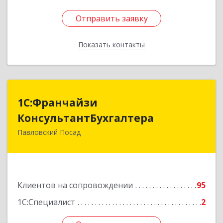
Отправить заявку
Отправить заявку
Показать контакты
Назад
1С:Франчайзи
1С:Франчайзи
КонсультантБухгалтера
КонсультантБухгалтера
Павловский Посад
142500, Московская обл, Павловский Посад г,
Каляева ул, дом № 3, оф.38
Подробнее
Клиентов на сопровождении
95
1С:Специалист
2