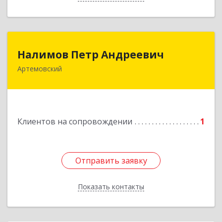
Налимов Петр Андреевич
Налимов Петр Андреевич
Артемовский
623780, Свердловская обл, Артемовский г,
Добролюбова ул, дом № 25
Подробнее
Клиентов на сопровождении
1
Отправить заявку
Отправить заявку
Показать контакты
Назад