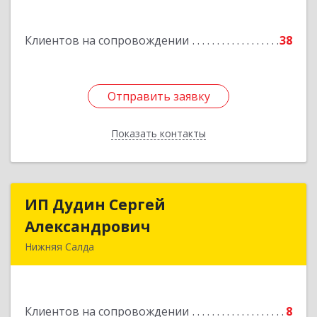
Подробнее
Клиентов на сопровождении
38
Отправить заявку
Отправить заявку
Показать контакты
Назад
ИП Дудин Сергей
ИП Дудин Сергей
Александрович
Александрович
Нижняя Салда
624740, Свердловская обл, Нижняя Салда г,
Энгельса ул, дом № 98
Клиентов на сопровождении
8
Подробнее