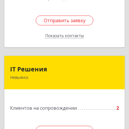
Отправить заявку
Отправить заявку
Показать контакты
Назад
IT Решения
IT Решения
Невьянск
Подробнее
Клиентов на сопровождении
2