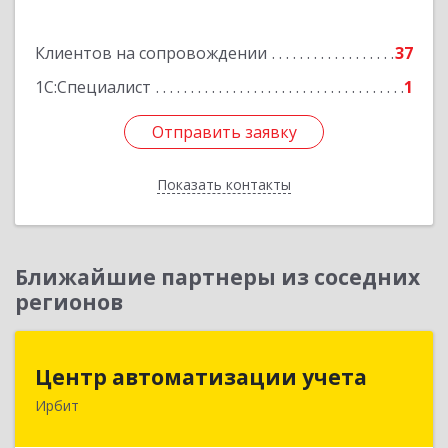
Подробнее
Клиентов на сопровождении
37
1С:Специалист
1
Отправить заявку
Отправить заявку
Показать контакты
Назад
Ближайшие партнеры из соседних
регионов
Центр автоматизации учета
Центр автоматизации учета
Ирбит
623854, Свердловская обл, Ирбит г, Маршала
Жукова ул, дом № 3, кв.28