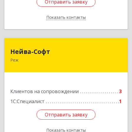
Отправить заявку
Отправить заявку
Показать контакты
Назад
Нейва-Софт
Нейва-Софт
Реж
623750, Свердловская обл, Режевской р-н, Реж
г, Ленина ул, дом № 76/1, оф.1
Подробнее
Клиентов на сопровождении
3
1С:Специалист
1
Отправить заявку
Отправить заявку
Показать контакты
Назад