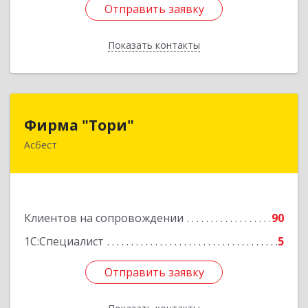
Отправить заявку
Отправить заявку
Показать контакты
Назад
Фирма "Тори"
Фирма "Тори"
Асбест
624286, Свердловская обл, Асбест г, Малышева
рп, Автомобилистов ул, дом № 7, кв.24
Подробнее
Клиентов на сопровождении
90
1С:Специалист
5
Отправить заявку
Отправить заявку