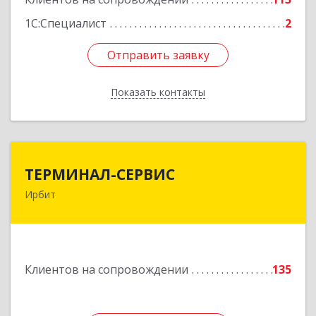
1С:Специалист
2
Отправить заявку
Отправить заявку
Показать контакты
Назад
ТЕРМИНАЛ-СЕРВИС
ТЕРМИНАЛ-СЕРВИС
Ирбит
623850, Свердловская обл, Ирбит г,
Пролетарская ул, дом № 7
Подробнее
Клиентов на сопровождении
135