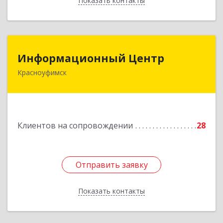
Показать контакты
Назад
Информационный Центр
Информационный Центр
Красноуфимск
623300, Свердловская обл, Красноуфимск г,
Мизерова ул, дом № 112А
Подробнее
Клиентов на сопровождении
28
Отправить заявку
Отправить заявку
Показать контакты
Назад