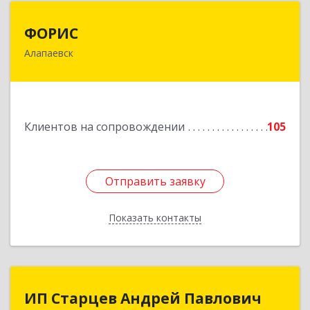
ФОРИС
ФОРИС
Алапаевск
624601, Свердловская обл, Алапаевск г, Ленина
ул, дом № 9
Подробнее
Клиентов на сопровождении
105
Отправить заявку
Отправить заявку
Показать контакты
Назад
ИП Старцев Андрей Павлович
ИП Старцев Андрей Павлович