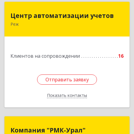
Центр автоматизации учетов
Центр автоматизации учетов
Реж
623750, Свердловская обл, Режевской р-н, Реж
г, Энгельса ул, дом № 6 А
Подробнее
Клиентов на сопровождении
16
Отправить заявку
Отправить заявку
Показать контакты
Назад
Компания "РМК-Урал"
Компания "РМК-Урал"