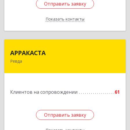
Отправить заявку
Отправить заявку
Показать контакты
Назад
АРРАКАСТА
АРРАКАСТА
Ревда
623286, Свердловская обл, Ревда г, Азина ул,
Здание № 83, оф.3
Подробнее
Клиентов на сопровождении
61
Отправить заявку
Отправить заявку