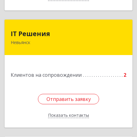
IT Решения
IT Решения
Невьянск
Подробнее
Клиентов на сопровождении
2
Отправить заявку
Отправить заявку
Показать контакты
Назад