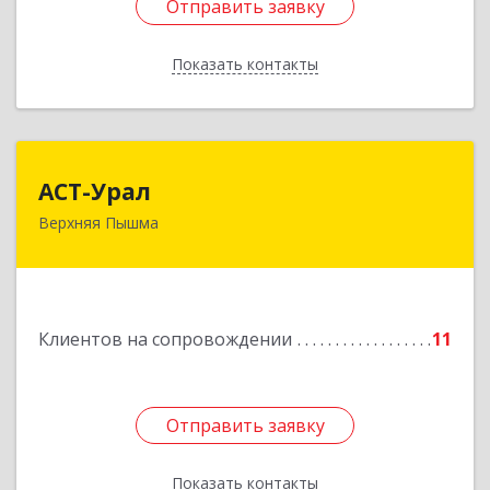
Отправить заявку
Отправить заявку
Показать контакты
Назад
АСТ-Урал
АСТ-Урал
Верхняя Пышма
624090, Свердловская обл, Верхняя Пышма г,
Уральских рабочих ул, дом № 45А - 76
Подробнее
Клиентов на сопровождении
11
Отправить заявку
Отправить заявку
Показать контакты
Назад