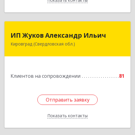
Показать контакты
Назад
ИП Жуков Александр Ильич
ИП Жуков Александр Ильич
Кировград (Свердловская обл.)
624140, Свердловская обл, Кировград г,
Свердлова ул, дом № 68Б, оф.61
Подробнее
Клиентов на сопровождении
81
Отправить заявку
Отправить заявку
Показать контакты
Назад