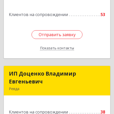
Подробнее
Клиентов на сопровождении
53
Отправить заявку
Отправить заявку
Показать контакты
Назад
ИП Доценко Владимир
ИП Доценко Владимир
Евгеньевич
Евгеньевич
Ревда
623281, Свердловская обл, Ревда г, Карла
Либкнехта ул, дом № 35, кв.31
Клиентов на сопровождении
38
Подробнее