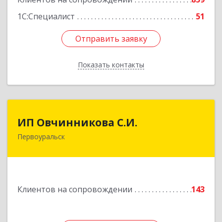
1С:Специалист
51
Отправить заявку
Отправить заявку
Показать контакты
Назад
ИП Овчинникова С.И.
ИП Овчинникова С.И.
Первоуральск
623119, Свердловская обл, Первоуральск г,
Береговая ул, дом № 5Б, кв.160
Подробнее
Клиентов на сопровождении
143