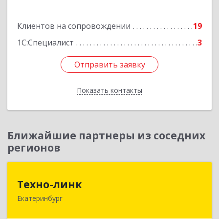
Подробнее
Клиентов на сопровождении
19
1С:Специалист
3
Отправить заявку
Отправить заявку
Показать контакты
Назад
Ближайшие партнеры из соседних
регионов
Техно-линк
Техно-линк
Екатеринбург
620000, Свердловская обл, Екатеринбург г,
Основинская ул, строение 10, оф.1116