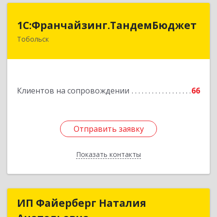
1С:Франчайзинг.ТандемБюджет
1С:Франчайзинг.ТандемБюджет
Тобольск
Подробнее
Клиентов на сопровождении
66
Отправить заявку
Отправить заявку
Показать контакты
Назад
ИП Файерберг Наталия
ИП Файерберг Наталия