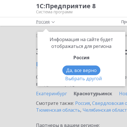
1С:Предприятие 8
Система программ
Россия
Пр
Главная
Сервисы ИТС
1С-Отчетность
1С-Отч
Информация на сайте будет
отображаться для региона
Заказать 1С-Отчетно
Россия
в Краснотурьинске
Да, все верно
Ознакомьтесь с информационными карт
Выбрать другой
внедрение продукта.
Екатеринбург
Краснотурьинск
Но
Смотрите также:
Россия
,
Свердловская 
Тюменская область
,
Челябинская облас
Партнеры в вашем регионе: