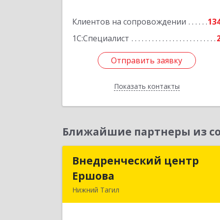
Подробне
Клиентов на сопровождении
13
1С:Специалист
Отправить заявку
Отправить заявку
Показать контакты
Назад
Ближайшие партнеры из со
Внедренческий центр
Внедренческий цент
Ершова
Ершов
Нижний Тагил
622030, Свердловская обл, Нижни
Тагил г, Черноисточинское ш, дом 