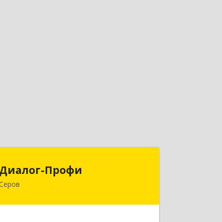
Диалог-Профи
Диалог-Профи
Серов
624980, Свердловская обл, Серов г,
Короленко ул, дом № 7/29, кв.2