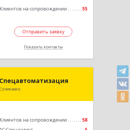
Подробнее
Клиентов на сопровождении
55
Отправить заявку
Отправить заявку
Показать контакты
Назад
Спецавтоматизация
Спецавтоматизация
Соликамск
618547, Пермский край, Соликамск г,
Транспортная ул, дом № 4
Подробнее
Клиентов на сопровождении
58
1С:Специалист
5