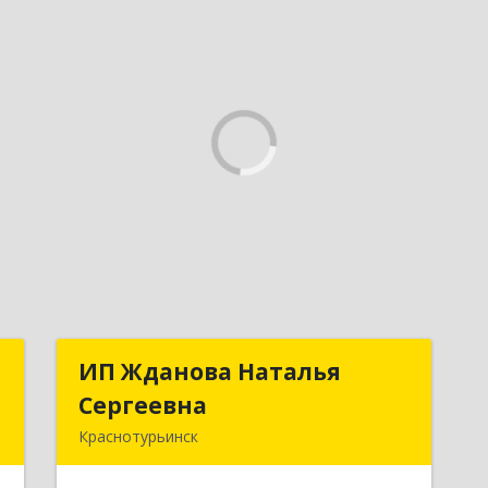
о
ИП Жданова Наталья
ИП Жданова Наталья
Сергеевна
Сергеевна
,
Краснотурьинск
№
9
Подробнее