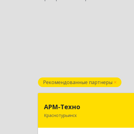
Рекомендованные партнеры
АРМ-Техн
АРМ-Техно
Краснотурьинск
624447, Свердловская обл
Краснотурьинск г, Чкалова ул, дом 
4, оф.11