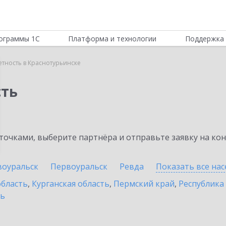
ограммы 1С
Платформа и технологии
Поддержка 
етность в Краснотурьинске
сть
очками, выберите партнёра и отправьте заявку на ко
воуральск
Первоуральск
Ревда
Показать все на
область
,
Курганская область
,
Пермский край
,
Республика
ть