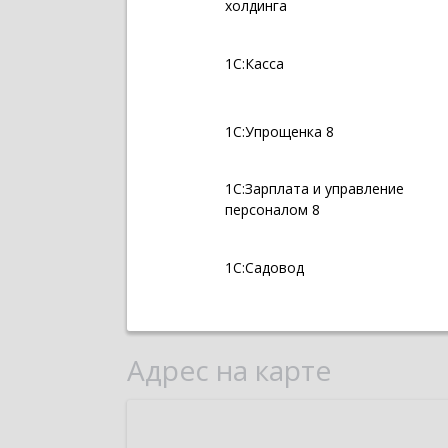
холдинга
1С:Касса
1С:Упрощенка 8
1С:Зарплата и управление
персоналом 8
1С:Садовод
Адрес на карте