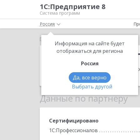
1С:Предприятие 8
Система программ
Россия
Пр
Главная
Центр автоматизации учетов
Информация на сайте будет
Центр автома
отображаться для региона
Россия
Адрес:
623750, Свердловская обл, Реж
Телефон:
(343) 237-2608
Да, все верно
Выбрать другой
Данные по партнеру
Сертифицировано
1С:Профессионалов