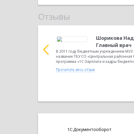
Отзывы
ия, Темченков
Шорикова Над
ела бухучета и
Главный врач
В 2011 году бюджетным учреждением МУЗ Ц
название ГБУ СО «Центральная районная 
кому району, которое
программа «1С:Зарплата и кадры бюджетног
 обеспечения населения,
галтерия...
Прочитать весь отзыв
1С:Документооборот