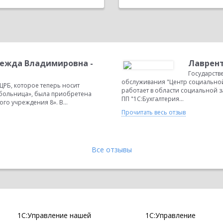
ежда Владимировна -
Лаврент
Государств
обслуживания "Центр социальной
РБ, которое теперь носит
работает в области социальной з
больница», была приобретена
ПП "1С:Бухгалтерия...
о учреждения 8». В...
Прочитать весь отзыв
Все отзывы
1С:Управление нашей
1С:Управление