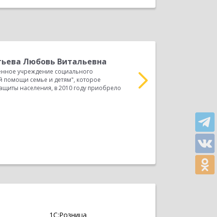
ьева Любовь Витальевна
Л
енное учреждение социального
Г
 помощи семье и детям", которое
обслуживания «Центр с
ащиты населения, в 2010 году приобрело
области социальной за
организованного...
Прочитать весь отзыв
1С:Розница