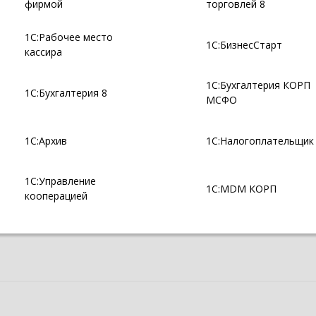
фирмой
торговлей 8
1С:Рабочее место
1С:БизнесСтарт
кассира
1С:Бухгалтерия КОРП
1С:Бухгалтерия 8
МСФО
1С:Архив
1С:Налогоплательщик
1С:Управление
1С:MDM КОРП
кооперацией