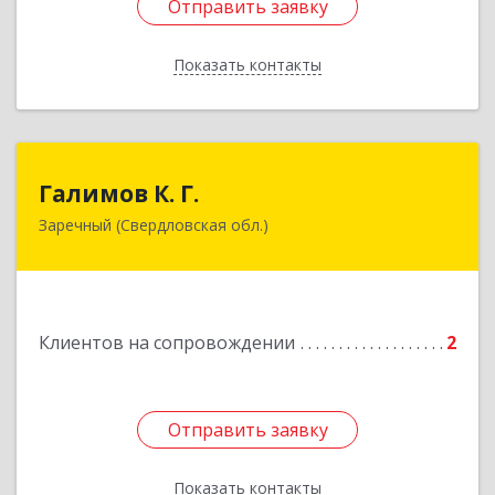
Отправить заявку
Отправить заявку
Показать контакты
Назад
Галимов К. Г.
Галимов К. Г.
Заречный (Свердловская обл.)
Свердловская обл, г. Заречный, ул. Кузнецова,
д.24, оф.72
Подробнее
Клиентов на сопровождении
2
Отправить заявку
Отправить заявку
Показать контакты
Назад