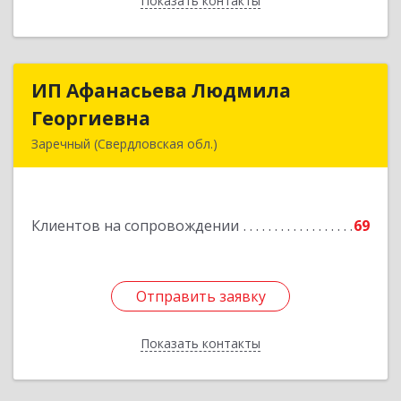
Показать контакты
Назад
ИП Афанасьева Людмила
ИП Афанасьева Людмила
Георгиевна
Георгиевна
Заречный (Свердловская обл.)
624250, Свердловская обл, Заречный г,
Алещенкова ул, дом № 4, кв.46
Клиентов на сопровождении
69
Подробнее
Отправить заявку
Отправить заявку
Показать контакты
Назад