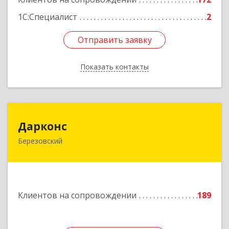
1С:Специалист
2
Отправить заявку
Отправить заявку
Показать контакты
Назад
Дарконс
Дарконс
Березовский
623700, Свердловская обл, Березовский г,
Строителей ул, дом № 4, оф.418
Подробнее
Клиентов на сопровождении
189