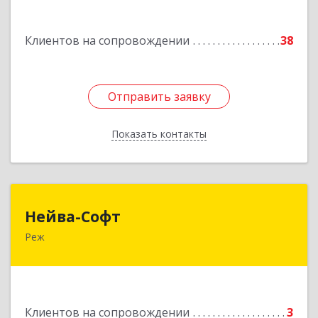
Подробнее
Клиентов на сопровождении
38
Отправить заявку
Отправить заявку
Показать контакты
Назад
Нейва-Софт
Нейва-Софт
Реж
623750, Свердловская обл, Режевской р-н, Реж
г, Ленина ул, дом № 76/1, оф.1
Подробнее
Клиентов на сопровождении
3