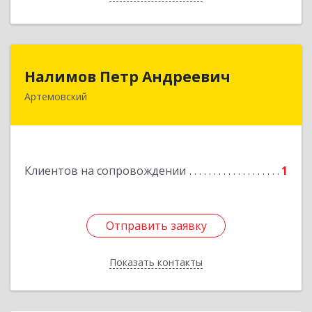
Налимов Петр Андреевич
Налимов Петр Андреевич
Артемовский
623780, Свердловская обл, Артемовский г,
Добролюбова ул, дом № 25
Подробнее
Клиентов на сопровождении
1
Отправить заявку
Отправить заявку
Показать контакты
Назад