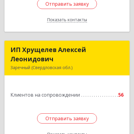
Отправить заявку
Отправить заявку
Показать контакты
Назад
ИП Хрущелев Алексей
ИП Хрущелев Алексей
Леонидович
Леонидович
Заречный (Свердловская обл.)
624250, Свердловская обл, Заречный г,
Курчатова ул, дом № 27/2, кв.57
Клиентов на сопровождении
56
Подробнее
Отправить заявку
Отправить заявку