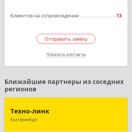
Подробнее
Клиентов на сопровождении
13
Отправить заявку
Отправить заявку
Показать контакты
Назад
Ближайшие партнеры из соседних
регионов
Техно-линк
Техно-линк
Екатеринбург
620000, Свердловская обл, Екатеринбург г,
Основинская ул, строение 10, оф.1116