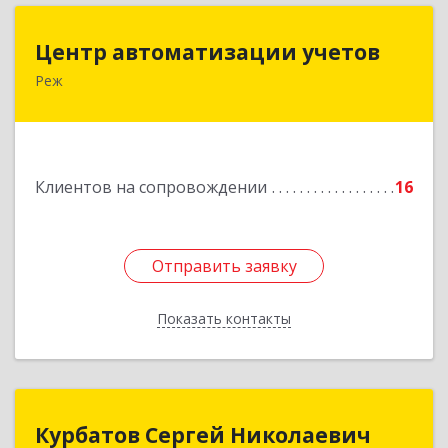
Центр автоматизации учетов
Центр автоматизации учетов
Реж
623750, Свердловская обл, Режевской р-н, Реж
г, Энгельса ул, дом № 6 А
Подробнее
Клиентов на сопровождении
16
Отправить заявку
Отправить заявку
Показать контакты
Назад
Курбатов Сергей Николаевич
Курбатов Сергей Николаевич