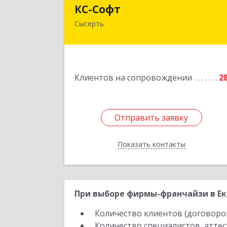
КС-Соф
КС-Софт
Сысерть
624001, Свердловская обл
Сысертский р-н, Черданцево с
Чапаева ул, дом № 3
Подробне
Клиентов на сопровождении
2
Отправить заявку
Отправить заявку
Показать контакты
Назад
При выборе фирмы-франчайзи в Ек
Количество клиентов (договоро
Количество специалистов, атте