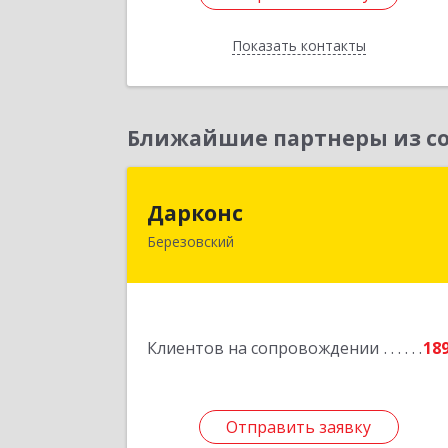
Показать контакты
Назад
Ближайшие партнеры из со
Даркон
Дарконс
Березовский
623700, Свердловская обл
Березовский г, Строителей ул, дом 
4, оф.41
Подробне
Клиентов на сопровождении
18
Отправить заявку
Отправить заявку