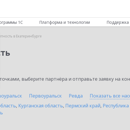
ограммы 1С
Платформа и технологии
Поддержка 
етность в Екатеринбурге
сть
очками, выберите партнёра и отправьте заявку на ко
воуральск
Первоуральск
Ревда
Показать все на
область
,
Курганская область
,
Пермский край
,
Республика
ть