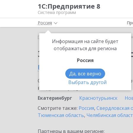
1С:Предприятие 8
Система программ
Россия
Пр
Главная
Сервисы ИТС
1С-Отчетность
1С-Отч
Информация на сайте будет
отображаться для региона
Заказать 1С-Отчетно
Россия
в Екатеринбурге
Да, все верно
Ознакомьтесь с информационными карт
Выбрать другой
внедрение продукта.
Екатеринбург
Краснотурьинск
Но
Смотрите также:
Россия
,
Свердловская 
Тюменская область
,
Челябинская облас
Партнеры в вашем регионе: