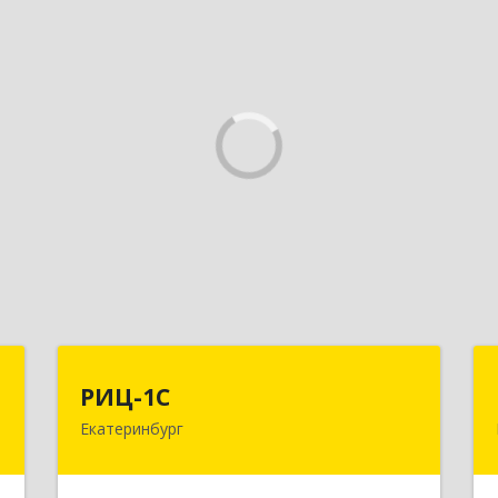
П
РИЦ-1С
РИЦ-1С
Екатеринбург
,
620102, Свердловская обл,
,
Екатеринбург г, Фурманова ул, дом №
1
124