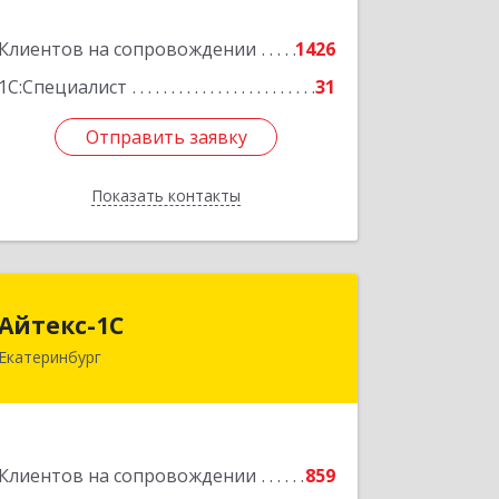
Подробнее
Клиентов на сопровождении
1426
1С:Специалист
31
Отправить заявку
Отправить заявку
Показать контакты
Назад
Айтекс-1С
Айтекс-1С
Екатеринбург
620041, Свердловская обл,
Екатеринбург г, Маяковского ул, дом
№ 25А, оф.1206
Подробнее
Клиентов на сопровождении
859