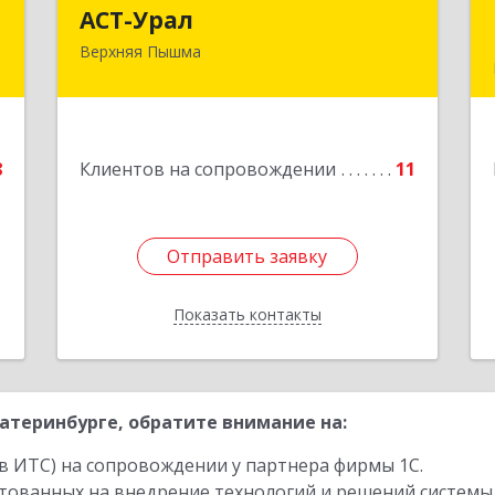
т
АСТ-Урал
АСТ-Урал
Верхняя Пышма
,
624090, Свердловская обл, Верхняя
,
Пышма г, Уральских рабочих ул, дом
9
№ 45А - 76
е
Подробнее
8
Клиентов на сопровождении
11
Отправить заявку
Отправить заявку
Показать контакты
Назад
атеринбурге, обратите внимание на:
в ИТС) на сопровождении у партнера фирмы 1С.
стованных на внедрение технологий и решений системы