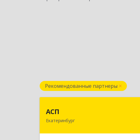
Рекомендованные партнеры
АС
АСП
Екатеринбург
620075, Свердловская обл
Екатеринбург г, Карла Либкнехта ул
строение 22, оф.52