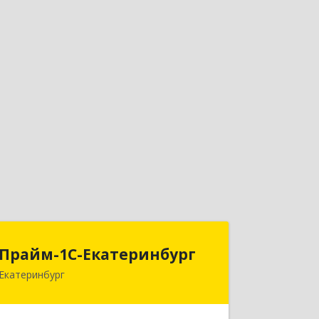
Прайм-1С-Екатеринбург
Прайм-1С-Екатеринбург
Екатеринбург
620142, Свердловская обл,
Екатеринбург г, 8 Марта ул, дом № 49,
оф.609