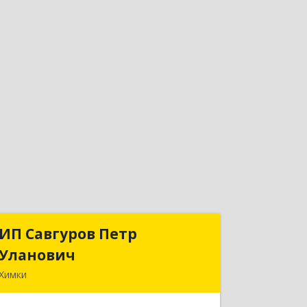
ИП Савгуров Петр
ИП Савгуров Петр
Уланович
Уланович
Химки
141407, Московская обл, Химки г,
Молодежная ул, дом № 68, кв.443