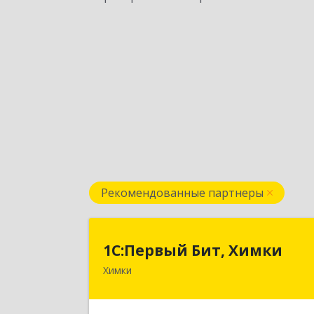
Рекомендованные партнеры
1С:Первый Бит, Химк
1С:Первый Бит, Химки
Химки
141402, Московская обл, г.о. Химки
Химки г, Московская ул, дом № 38А
оф.120