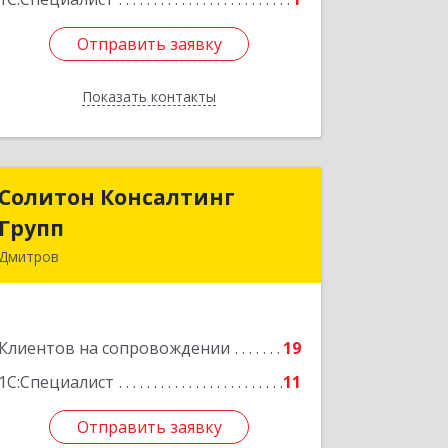
Отправить заявку
Отправить заявку
Показать контакты
Назад
Солитон Консалтинг
Солитон Консалтинг
Групп
Групп
Дмитров
141804, Московская обл, г.о.
Дмитровский, Дмитров г, Чекистская
ул, дом № 8, кв.186
Клиентов на сопровождении
19
Подробнее
1С:Специалист
11
Отправить заявку
Отправить заявку