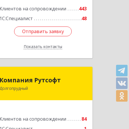
Подробнее
Клиентов на сопровождении
443
1С:Специалист
48
Отправить заявку
Отправить заявку
Показать контакты
Назад
Компания Рутсофт
Компания Рутсофт
Долгопрудный
141700, Московская обл,
Долгопрудный г, Новый Бульвар ул,
дом № 22, пом.12
Подробнее
Клиентов на сопровождении
84
1С:Специалист
1