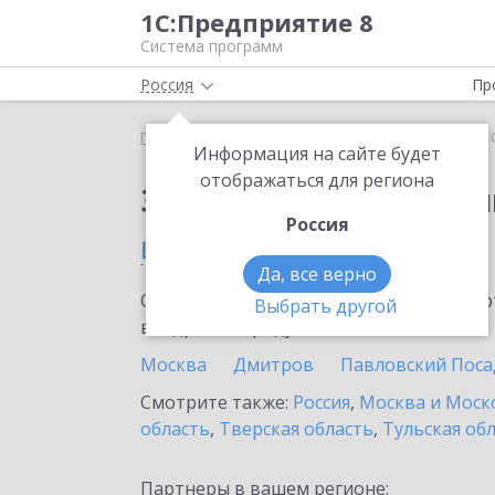
1С:Предприятие 8
Система программ
Россия
Пр
Главная
Сервисы ИТС
1С:Облачный архив
1
Информация на сайте будет
отображаться для региона
Заказать 1С:Облачны
Россия
в Химках
Да, все верно
Ознакомьтесь с информационными карт
Выбрать другой
внедрение продукта.
Москва
Дмитров
Павловский Поса
Смотрите также:
Россия
,
Москва и Моск
область
,
Тверская область
,
Тульская об
Партнеры в вашем регионе: