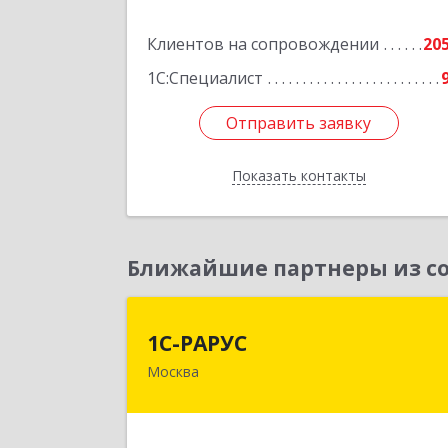
Подробне
Клиентов на сопровождении
20
1С:Специалист
Отправить заявку
Отправить заявку
Показать контакты
Назад
Ближайшие партнеры из со
1С-РАРУ
1С-РАРУС
Москва
127434, Москва г, Дмитровское ш
дом № 9