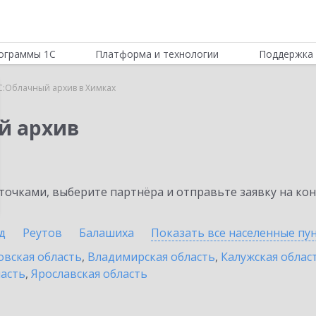
ограммы 1С
Платформа и технологии
Поддержка 
С:Облачный архив в Химках
й архив
очками, выберите партнёра и отправьте заявку на ко
д
Реутов
Балашиха
Показать все населенные
пу
овская область
,
Владимирская область
,
Калужская облас
ласть
,
Ярославская область