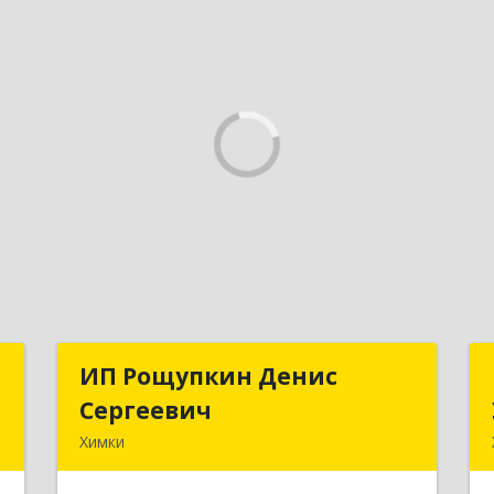
и
ИП Рощупкин Денис
ИП Рощупкин Денис
Сергеевич
Сергеевич
,
Химки
,
141402, Московская обл, г.о. Химки,
1
Химки г, Московская ул, дом № 21А,