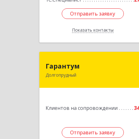
Отправить заявку
Отправить заявку
Показать контакты
Назад
Гаранту
Гарантум
Долгопрудный
141707, Московская обл
Долгопрудный г, Заводская ул, дом 
Подробне
Клиентов на сопровождении
3
Отправить заявку
Отправить заявку