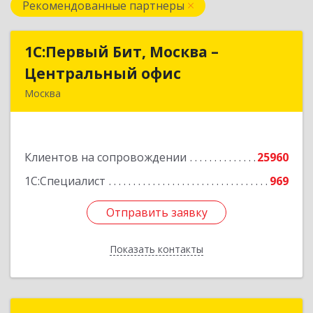
Рекомендованные партнеры
1С:Первый Бит, Москва –
1С:Первый Бит, Москва –
Центральный офис
Центральный офис
Москва
г. Москва, ул. Воронцовская, д. 35Б, корп 2
Подробнее
Клиентов на сопровождении
25960
1С:Специалист
969
Отправить заявку
Отправить заявку
Показать контакты
Назад