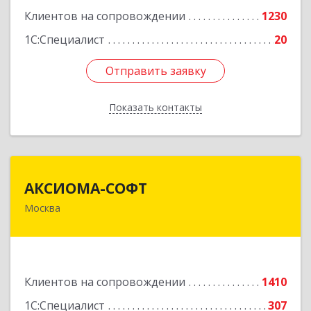
Клиентов на сопровождении
1230
1С:Специалист
20
Отправить заявку
Отправить заявку
Показать контакты
Назад
АКСИОМА-СОФТ
АКСИОМА-СОФТ
Москва
105066, Москва г, вн.тер.г. муниципальный
округ Басманный, Нижняя Красносельская ул,
дом № 35, строение 64, пом.12/7
Подробнее
Клиентов на сопровождении
1410
1С:Специалист
307