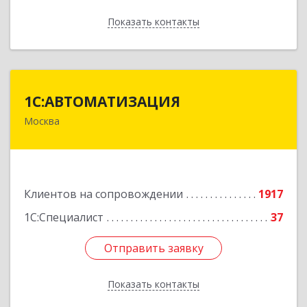
Показать контакты
Назад
1С:АВТОМАТИЗАЦИЯ
1С:АВТОМАТИЗАЦИЯ
Москва
111024, Москва г, Энтузиастов 1-я ул, дом №
12А
Подробнее
Клиентов на сопровождении
1917
1С:Специалист
37
Отправить заявку
Отправить заявку
Показать контакты
Назад