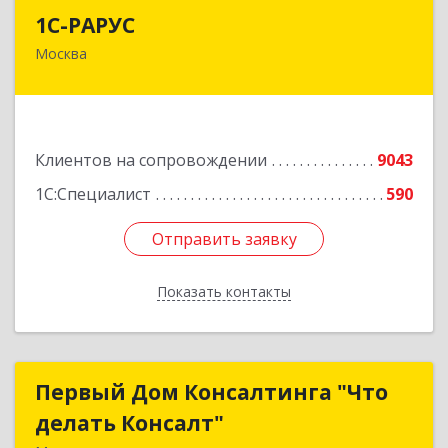
1С-РАРУС
1С-РАРУС
Москва
127434, Москва г, Дмитровское ш, дом № 9Б
Подробнее
Клиентов на сопровождении
9043
1С:Специалист
590
Отправить заявку
Отправить заявку
Показать контакты
Назад
Первый Дом Консалтинга "Что
Первый Дом Консалтинга "Что
делать Консалт"
делать Консалт"