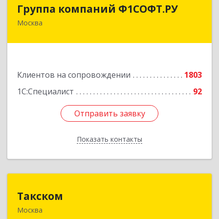
Группа компаний Ф1СОФТ.РУ
Группа компаний Ф1СОФТ.РУ
Москва
101000, Москва г, Лубянский проезд, дом №
27/1с1
Подробнее
Клиентов на сопровождении
1803
1С:Специалист
92
Отправить заявку
Отправить заявку
Показать контакты
Назад
Такском
Такском
Москва
119034, Москва г, Барыковский пер, дом №