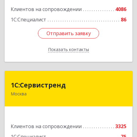
Подробнее
Клиентов на сопровождении
4086
1С:Специалист
86
Отправить заявку
Отправить заявку
Показать контакты
Назад
1С:Сервистренд
1С:Сервистренд
Москва
107023, Москва г, Семёновский пер, дом № 15,
этаж 6, пом.I, ком.4
Подробнее
Клиентов на сопровождении
3325
1С:Специалист
75