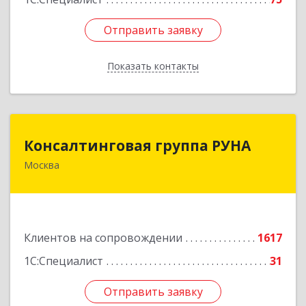
Отправить заявку
Отправить заявку
Показать контакты
Назад
Консалтинговая группа РУНА
Консалтинговая группа РУНА
Москва
117218, Москва г, Кржижановского ул, дом №
29, корпус 1
Подробнее
Клиентов на сопровождении
1617
1С:Специалист
31
Отправить заявку
Отправить заявку