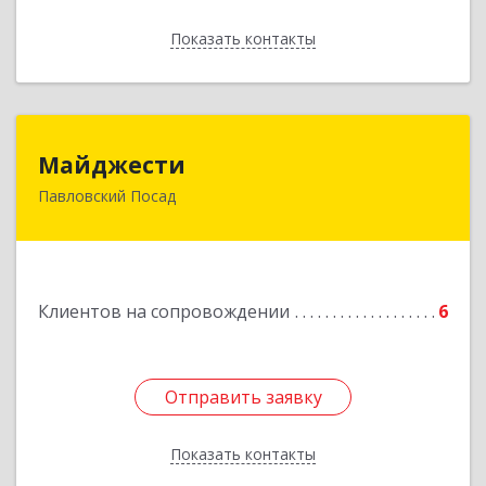
Показать контакты
Назад
Майджести
Майджести
Павловский Посад
142502, Московская обл, Павлово-Посадский р-
н, Павловский Посад г, Южная ул, дом № 22,
кв.59
Подробнее
Клиентов на сопровождении
6
Отправить заявку
Отправить заявку
Показать контакты
Назад