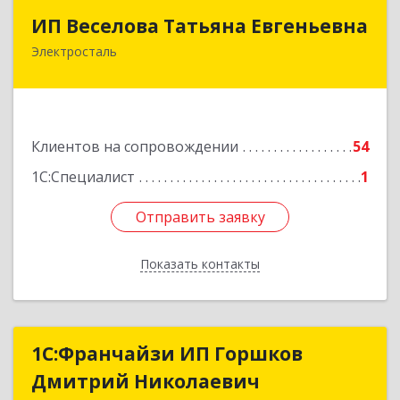
ИП Веселова Татьяна Евгеньевна
ИП Веселова Татьяна Евгеньевна
Электросталь
144000, Московская обл, Электросталь г,
Николаева ул, дом № 6, кв.6
Подробнее
Клиентов на сопровождении
54
1С:Специалист
1
Отправить заявку
Отправить заявку
Показать контакты
Назад
1С:Франчайзи ИП Горшков
1С:Франчайзи ИП Горшков
Дмитрий Николаевич
Дмитрий Николаевич