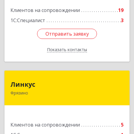
Подробнее
Клиентов на сопровождении
19
1С:Специалист
3
Отправить заявку
Отправить заявку
Показать контакты
Назад
Линкус
Линкус
Фрязино
141191, Московская обл, Фрязино г, Ленина ул,
дом № 37, кв.24
Подробнее
Клиентов на сопровождении
5