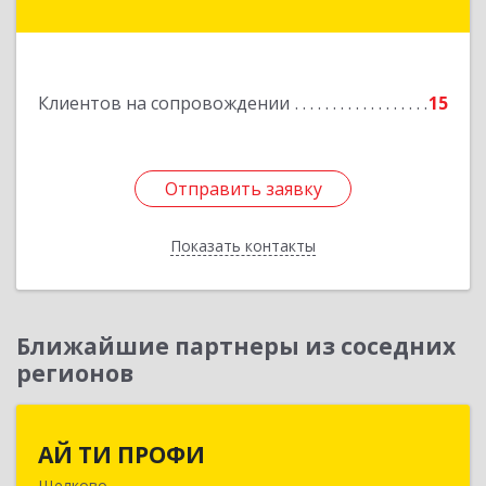
ул.Ремесленная, д.1, пом.33
Подробнее
Клиентов на сопровождении
15
Отправить заявку
Отправить заявку
Показать контакты
Назад
Ближайшие партнеры из соседних
регионов
АЙ ТИ ПРОФИ
АЙ ТИ ПРОФИ
Щелково