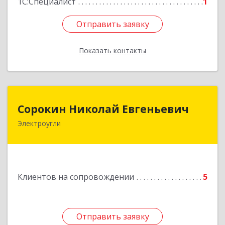
1С:Специалист
1
Отправить заявку
Отправить заявку
Показать контакты
Назад
Сорокин Николай Евгеньевич
Сорокин Николай Евгеньевич
Электроугли
Подробнее
Клиентов на сопровождении
5
Отправить заявку
Отправить заявку