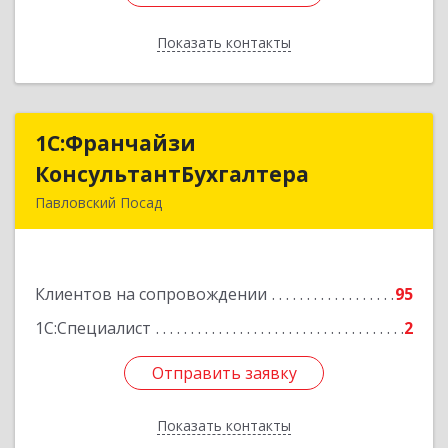
Показать контакты
Назад
1С:Франчайзи
1С:Франчайзи
КонсультантБухгалтера
КонсультантБухгалтера
Павловский Посад
142500, Московская обл, Павловский Посад г,
Каляева ул, дом № 3, оф.38
Клиентов на сопровождении
95
Подробнее
1С:Специалист
2
Отправить заявку
Отправить заявку
Показать контакты
Назад