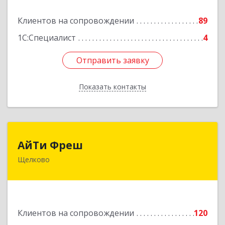
Подробнее
Клиентов на сопровождении
89
1С:Специалист
4
Отправить заявку
Отправить заявку
Показать контакты
Назад
АйТи Фреш
АйТи Фреш
Щелково
141100, Московская обл, Щелково г, Городской
округ Щелково, Ленина пл, дом № 5, ком.308
Подробнее
Клиентов на сопровождении
120