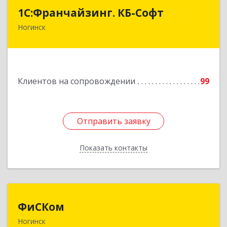
1С:Франчайзинг. КБ-Софт
1С:Франчайзинг. КБ-Софт
Ногинск
142400, Московская обл, г.о Богородский,
Ногинск г, Индустриальная ул, Здание № 41В,
оф.449
Подробнее
Клиентов на сопровождении
99
Отправить заявку
Отправить заявку
Показать контакты
Назад
ФиСКом
ФиСКом
Ногинск
142403, Московская обл., г.Ногинск,