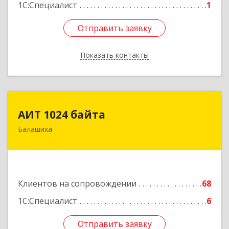
1С:Специалист
1
Отправить заявку
Отправить заявку
Показать контакты
Назад
АИТ 1024 байта
АИТ 1024 байта
Балашиха
143909, Московская обл, Балашиха г, Солнечная
ул, дом № 23, кв.104
Подробнее
Клиентов на сопровождении
68
1С:Специалист
6
Отправить заявку
Отправить заявку