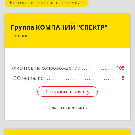
Рекомендованные партнеры
Группа КОМПАНИЙ "СПЕКТР"
Группа КОМПАНИЙ "СПЕКТР"
Ногинск
142400, Московская обл, г.о.Богородский,
Ногинск г, Рогожская ул, дом № 89, оф.210
Подробнее
Клиентов на сопровождении
105
1С:Специалист
5
Отправить заявку
Отправить заявку
Показать контакты
Назад