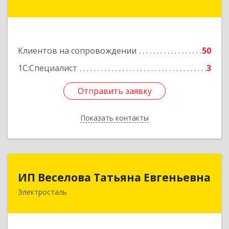
ул, дом № 2
Подробнее
Клиентов на сопровождении
50
1С:Специалист
3
Отправить заявку
Отправить заявку
Показать контакты
Назад
ИП Веселова Татьяна Евгеньевна
ИП Веселова Татьяна Евгеньевна
Электросталь
144000, Московская обл, Электросталь г,
Николаева ул, дом № 6, кв.6