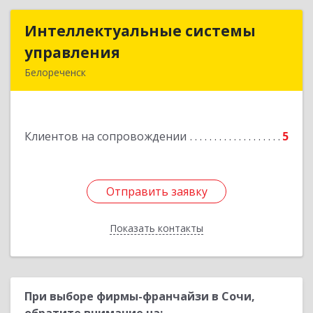
Интеллектуальные системы
Интеллектуальные системы
управления
управления
Белореченск
352630, Краснодарский край, Белореченск г,
Луценко ул, дом № 103
Клиентов на сопровождении
5
Подробнее
Отправить заявку
Отправить заявку
Показать контакты
Назад
При выборе фирмы-франчайзи в Сочи,