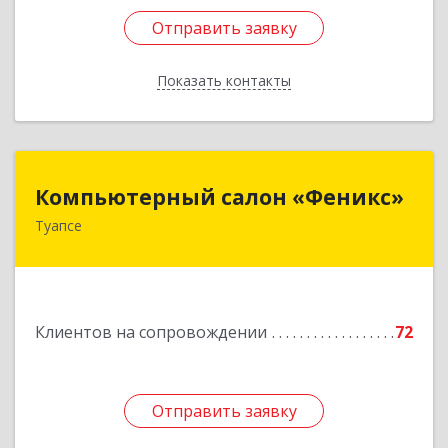
Отправить заявку
Отправить заявку
Показать контакты
Назад
Компьютерный салон «Феникс»
Компьютерный салон «Феникс»
Туапсе
352800, Краснодарский край, Туапсинский р-н,
Туапсе г, Красной Армии ул, дом № 22
Подробнее
Клиентов на сопровождении
72
Отправить заявку
Отправить заявку