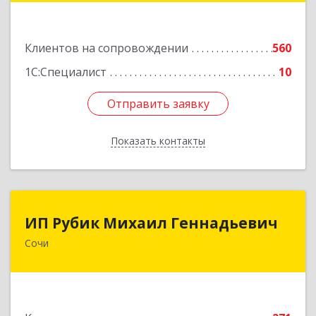
Подробнее
Клиентов на сопровождении
560
1С:Специалист
10
Отправить заявку
Отправить заявку
Показать контакты
Назад
ИП Рубик Михаил Геннадьевич
ИП Рубик Михаил Геннадьевич
Сочи
354003, Краснодарский край, Сочи г,
Макаренко ул, дом № 6/2
Подробнее