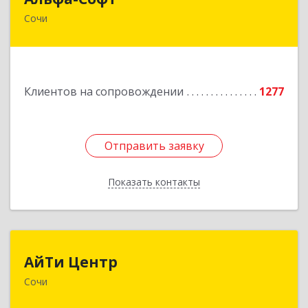
Сочи
354000, Краснодарский край, Сочи г, Роз ул,
дом № 119, этаж 3
Подробнее
Клиентов на сопровождении
1277
Отправить заявку
Отправить заявку
Показать контакты
Назад
АйТи Центр
АйТи Центр
Сочи
354000, Краснодарский край, Сочи, Московская
ул, дом № 19