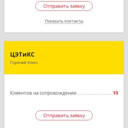
Отправить заявку
Отправить заявку
Показать контакты
Назад
ЦЭТиКС
ЦЭТиКС
Горячий Ключ
353290, Краснодарский край, Горячий Ключ г,
Ленина ул, дом № 208, оф.21
Подробнее
Клиентов на сопровождении
10
Отправить заявку
Отправить заявку