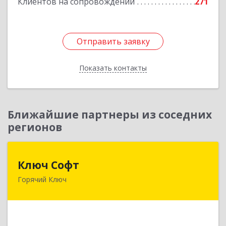
Клиентов на сопровождении
271
Отправить заявку
Отправить заявку
Показать контакты
Назад
Ближайшие партнеры из соседних
регионов
Ключ Софт
Ключ Софт
Горячий Ключ
353287, Краснодарский край, Горячий Ключ г,
Первомайский п, Бендуса ул, дом № 13
Подробнее