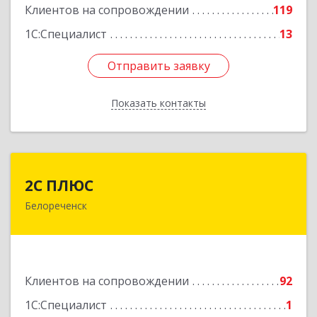
Клиентов на сопровождении
119
1С:Специалист
13
Отправить заявку
Отправить заявку
Показать контакты
Назад
2С ПЛЮС
2С ПЛЮС
Белореченск
352630, Краснодарский край, Белореченский р-
н, Белореченск г, Мира ул, дом № 63
Подробнее
Клиентов на сопровождении
92
1С:Специалист
1