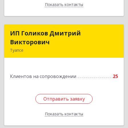
Показать контакты
Назад
ИП Голиков Дмитрий
ИП Голиков Дмитрий
Викторович
Викторович
Туапсе
352803, Краснодарский край, Туапсинский р-н,
Туапсе г, Калараша ул, дом № 53, кв.4
Клиентов на сопровождении
25
Подробнее
Отправить заявку
Отправить заявку
Показать контакты
Назад