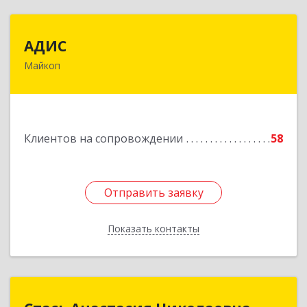
АДИС
АДИС
Майкоп
385006, Адыгея Респ, Майкоп г,
Краснооктябрьская ул, дом № 59, кв.1
Подробнее
Клиентов на сопровождении
58
Отправить заявку
Отправить заявку
Показать контакты
Назад
Стась Анастасия Николаевна