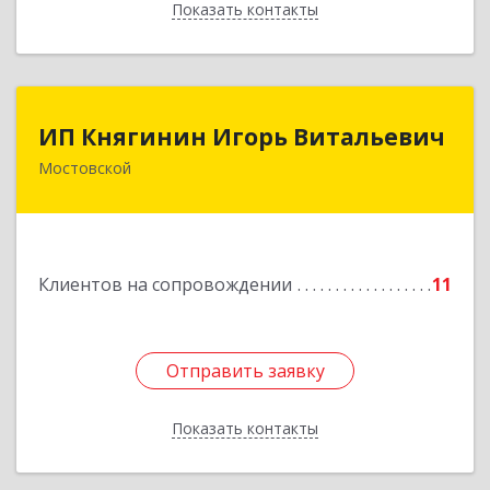
Показать контакты
Назад
ИП Княгинин Игорь Витальевич
ИП Княгинин Игорь Витальевич
Мостовской
352570, Краснодарский край, Мостовский р-н,
Мостовской пгт, Гоголя ул, дом № 113, кв.3
Подробнее
Клиентов на сопровождении
11
Отправить заявку
Отправить заявку
Показать контакты
Назад