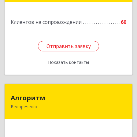
Подробнее
Клиентов на сопровождении
60
Отправить заявку
Отправить заявку
Показать контакты
Назад
Алгоритм
Алгоритм
Белореченск
352630, Краснодарский край, Белореченский р-
н, Белореченск г, Гоголя ул, дом № 53, кв.75
Подробнее