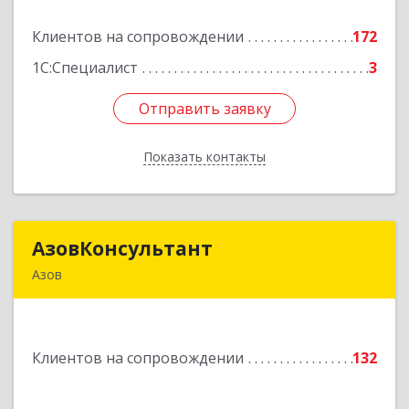
Клиентов на сопровождении
172
Подробнее
1С:Специалист
3
Отправить заявку
Отправить заявку
Показать контакты
Назад
АзовКонсультант
АзовКонсультант
Азов
346780, Ростовская обл, Азов г, Петровский б-р,
дом № 5
Клиентов на сопровождении
132
Подробнее