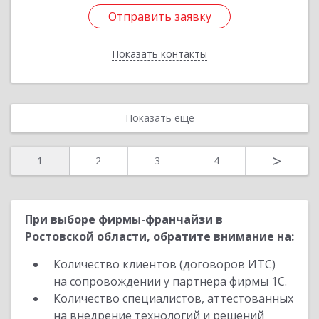
Отправить заявку
Отправить заявку
Показать контакты
Назад
Показать еще
>
1
2
3
4
При выборе фирмы-франчайзи в
Ростовской области, обратите внимание на:
Количество клиентов (договоров ИТС)
на сопровождении у партнера фирмы 1С.
Количество специалистов, аттестованных
на внедрение технологий и решений