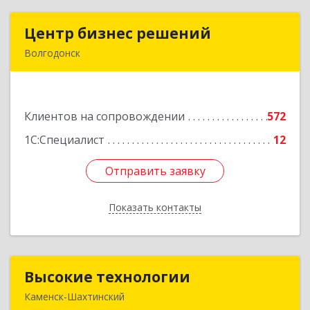
Центр бизнес решений
Центр бизнес решений
Волгодонск
347375, Ростовская обл, Волгодонск г,
Курчатова пр-кт, дом № 45, кв.3
Клиентов на сопровождении
572
Подробнее
1С:Специалист
12
Отправить заявку
Отправить заявку
Показать контакты
Назад
Высокие технологии
Высокие технологии
Каменск-Шахтинский