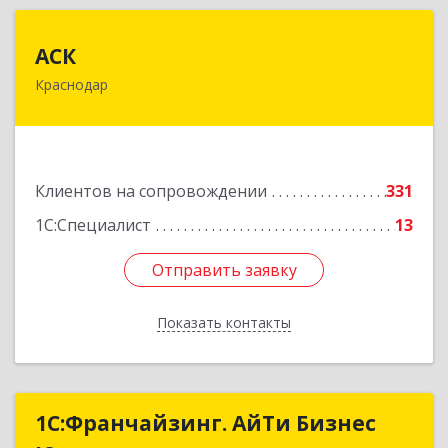
АСК
АСК
Краснодар
350900, Краснодарский край, Краснодар г,
Яхонтовая ул, дом № 2, оф.102
Подробнее
Клиентов на сопровождении
331
1С:Специалист
13
Отправить заявку
Отправить заявку
Показать контакты
Назад
1С:Франчайзинг. АйТи Бизнес
1С:Франчайзинг. АйТи Бизнес