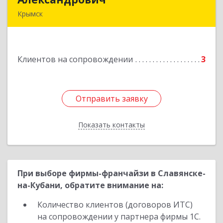
Крымск
353384 Краснодарский край г. Крымск ул.
Юбилейная 8
Клиентов на сопровождении
3
Подробнее
Отправить заявку
Отправить заявку
Показать контакты
Назад
При выборе фирмы-франчайзи в Славянске-
на-Кубани, обратите внимание на:
Количество клиентов (договоров ИТС)
на сопровождении у партнера фирмы 1С.