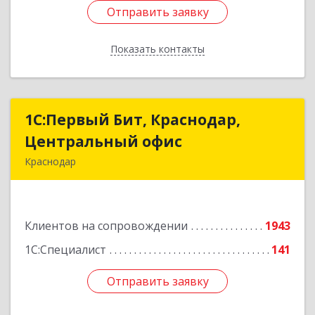
Отправить заявку
Отправить заявку
Показать контакты
Назад
1С:Первый Бит, Краснодар,
1С:Первый Бит, Краснодар,
Центральный офис
Центральный офис
Краснодар
350051, Краснодарский край, Краснодар г,
Монтажников ул, дом № 1/4, пом.3-12,14
Клиентов на сопровождении
1943
Подробнее
1С:Специалист
141
Отправить заявку
Отправить заявку