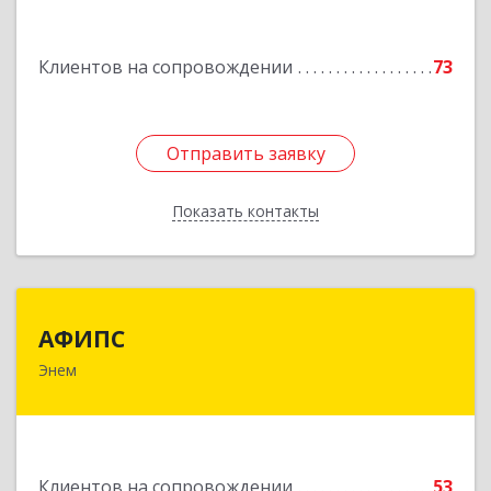
Подробнее
Клиентов на сопровождении
73
Отправить заявку
Отправить заявку
Показать контакты
Назад
АФИПС
АФИПС
Энем
385132, Адыгея Респ, Тахтамукайский р-н, Энем
пгт, Чкалова ул, дом № 13
Подробнее
Клиентов на сопровождении
53