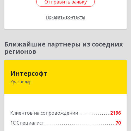
Отправить заявку
Отправить заявку
Показать контакты
Назад
Ближайшие партнеры из соседних
регионов
Интерсофт
Интерсофт
Краснодар
350020, Краснодарский край, Краснодар г,
Рашпилевская ул, дом № 179/1, оф.618
Подробнее
Клиентов на сопровождении
2196
1С:Специалист
70