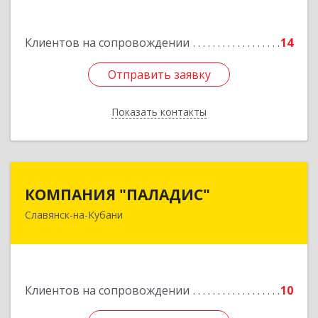
Подробнее
Клиентов на сопровождении
14
Отправить заявку
Отправить заявку
Показать контакты
Назад
КОМПАНИЯ "ПАЛАДИС"
КОМПАНИЯ "ПАЛАДИС"
Славянск-на-Кубани
353560, Краснодарский край, Славянский р-н,
Славянск-на-Кубани г, Краснофлотская ул, дом
№ 19, оф.1
Подробнее
Клиентов на сопровождении
10