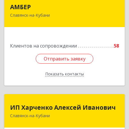
АМБЕР
АМБЕР
Славянск-на-Кубани
353562, Краснодарский край, Славянский р-н,
Славянск-на-Кубани г, Крупской ул, дом № 12
Подробнее
Клиентов на сопровождении
58
Отправить заявку
Отправить заявку
Показать контакты
Назад
ИП Харченко Алексей Иванович
ИП Харченко Алексей Иванович
Славянск-на-Кубани
353 579, Краснодарский край, ст.Петровская,
ул.Кирпичная д.32