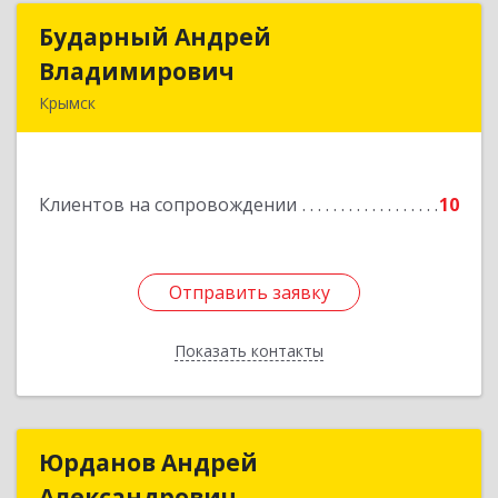
Бударный Андрей
Бударный Андрей
Владимирович
Владимирович
Крымск
353389, Краснодарский край, Крымск г,
Революционная ул, дом № 47
Клиентов на сопровождении
10
Подробнее
Отправить заявку
Отправить заявку
Показать контакты
Назад
Юрданов Андрей
Юрданов Андрей
Александрович
Александрович