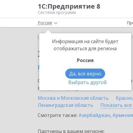
1С:Предприятие 8
Система программ
Россия
Пр
Главная
Сервисы ИТС
1С:Линк
1С:Линк в Ро
Информация на сайте будет
отображаться для региона
Заказать 1С:Линк
Россия
в России
Да, все верно
Ознакомьтесь с информационными карт
Выбрать другой
внедрение продукта.
Москва и Московская область
Красно
Ленинградская область
Показать все
Смотрите также:
Азербайджан
,
Армения
Партнеры в вашем регионе: