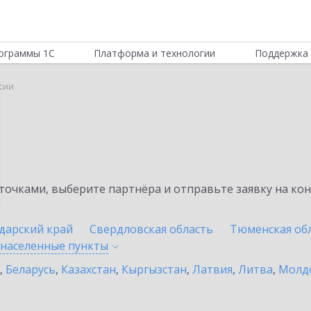
ограммы 1С
Платформа и технологии
Поддержка 
ссии
очками, выберите партнёра и отправьте заявку на ко
дарский край
Свердловская область
Тюменская об
 населенные
пункты
,
Беларусь
,
Казахстан
,
Кыргызстан
,
Латвия
,
Литва
,
Молд