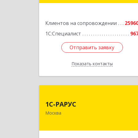
Подробне
Клиентов на сопровождении
2596
1С:Специалист
96
Отправить заявку
Отправить заявку
Показать контакты
Назад
1С-РАРУ
1С-РАРУС
127434, Москва г, Дмитровское ш
Москва
дом № 9
Подробне