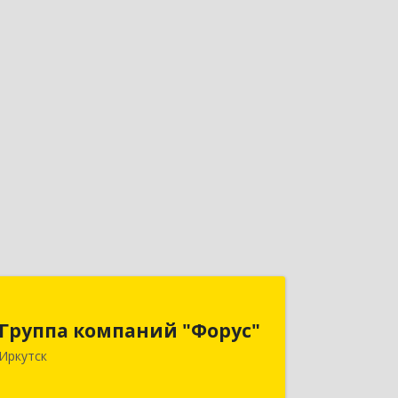
Группа компаний "Форус"
Группа компаний "Форус"
664007, Иркутская обл, Иркутск г,
Иркутск
Ямская ул, дом № 1, корпус 1, оф.1