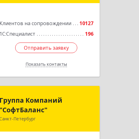
Подробнее
Клиентов на сопровождении
10127
1С:Специалист
196
Отправить заявку
Отправить заявку
Показать контакты
Назад
Группа Компаний
Группа Компаний
"СофтБаланс"
"СофтБаланс"
Санкт-Петербург
195112, Санкт-Петербург г, Заневский
пр-кт, дом № 30, корпус 2, литера А