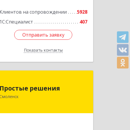
Подробнее
Клиентов на сопровождении
5928
1С:Специалист
407
Отправить заявку
Отправить заявку
Показать контакты
Назад
Простые решения
Простые решения
214015, Смоленская обл, Смоленск г,
Смоленск
Большая Краснофлотская ул, дом №
17
Подробнее