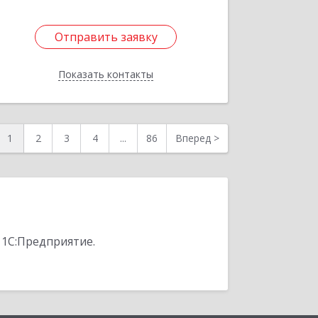
Отправить заявку
Отправить заявку
Показать контакты
Назад
1
2
3
4
...
86
Вперед
>
 1С:Предприятие.