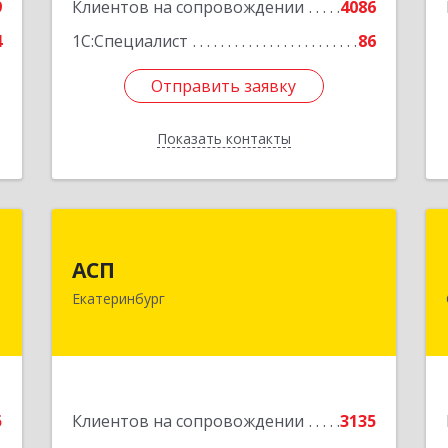
9
Клиентов на сопровождении
4086
4
1С:Специалист
86
Отправить заявку
Отправить заявку
Показать контакты
Назад
д
АСП
АСП
,
620075, Свердловская обл,
Екатеринбург
4
Екатеринбург г, Карла Либкнехта ул,
строение 22, оф.521
е
Подробнее
5
Клиентов на сопровождении
3135