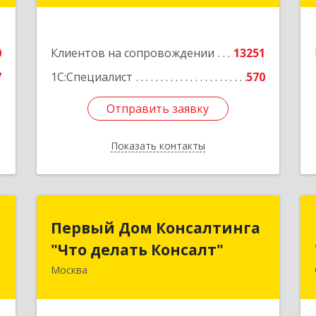
г.Санкт-Петербург, Невский проспект,
10
е
0
Клиентов на сопровождении
13251
Подробнее
7
1С:Специалист
570
Отправить заявку
Отправить заявку
Показать контакты
Назад
С
Первый Дом Консалтинга
Первый Дом Консалтинга
"Что делать Консалт"
"Что делать Консалт"
,
Б
Москва
127083, Москва г, Мишина ул, дом №
56
е