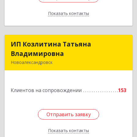
Показать контакты
Назад
ИП Козлитина Татьяна
ИП Козлитина Татьяна
Владимировна
Владимировна
Новоалександровск
356000, Ставропольский край,
Новоалександровск г, Гайдара пер, дом № 25
Клиентов на сопровождении
153
Подробнее
Отправить заявку
Отправить заявку
Показать контакты
Назад