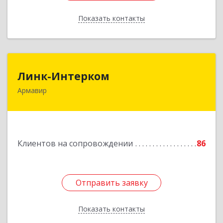
Показать контакты
Назад
Линк-Интерком
Линк-Интерком
Армавир
352930, Краснодарский край, г.о.город
Армавир, Армавир г, Каспарова ул, дом № 19,
пом.3
Подробнее
Клиентов на сопровождении
86
Отправить заявку
Отправить заявку
Показать контакты
Назад