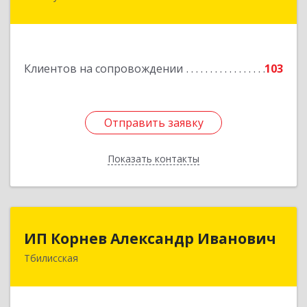
Пушкина ул, дом № 67
Подробнее
Клиентов на сопровождении
103
Отправить заявку
Отправить заявку
Показать контакты
Назад
ИП Корнев Александр Иванович
ИП Корнев Александр Иванович
Тбилисская
352360, Краснодарский край, Тбилисский р-н,
Тбилисская ст-ца, Первомайская ул, дом № 19/1