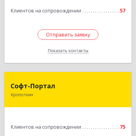
Подробнее
Клиентов на сопровождении
57
Отправить заявку
Отправить заявку
Показать контакты
Назад
Софт-Портал
Софт-Портал
Кропоткин
352395, Краснодарский край, Кавказский р-н,
Кропоткин г, Лесной пер, дом № 15, кв.61
Подробнее
Клиентов на сопровождении
75