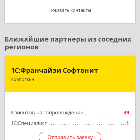
Показать контакты
Назад
Ближайшие партнеры из соседних
регионов
1С:Франчайзи Софтонит
1С:Франчайзи Софтонит
Кропоткин
352380, Краснодарский край, Кавказский р-н,
Кропоткин г, Коммунальный пер, дом № 8
Подробнее
Клиентов на сопровождении
39
1С:Специалист
1
Отправить заявку
Отправить заявку