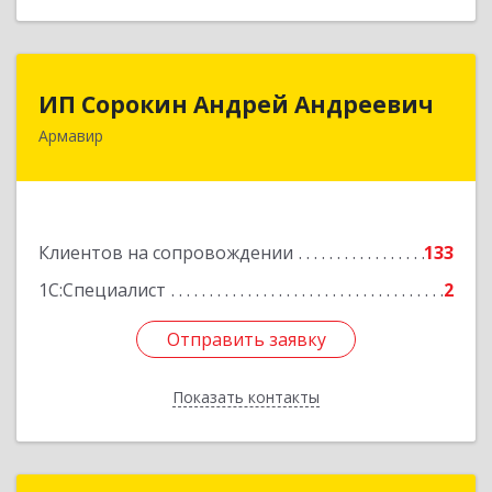
ИП Сорокин Андрей Андреевич
ИП Сорокин Андрей Андреевич
Армавир
352900, Краснодарский край, Армавир г,
Ф.Энгельса ул, дом № 25, кв.309
Подробнее
Клиентов на сопровождении
133
1С:Специалист
2
Отправить заявку
Отправить заявку
Показать контакты
Назад