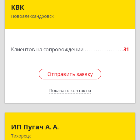
КВК
КВК
Новоалександровск
356000, Ставропольский край,
Новоалександровск г, Маршала Жукова ул, дом
№ 50
Подробнее
Клиентов на сопровождении
31
Отправить заявку
Отправить заявку
Показать контакты
Назад
ИП Пугач А. А.
ИП Пугач А. А.
Тихорецк
352114, Краснодарский край, Тихорецкий р-н,