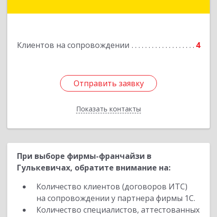
Еремизино-Борисовская ст, Школьная ул, дом
№ 97
Подробнее
Клиентов на сопровождении
4
Отправить заявку
Отправить заявку
Показать контакты
Назад
При выборе фирмы-франчайзи в
Гулькевичах, обратите внимание на:
Количество клиентов (договоров ИТС)
на сопровождении у партнера фирмы 1С.
Количество специалистов, аттестованных