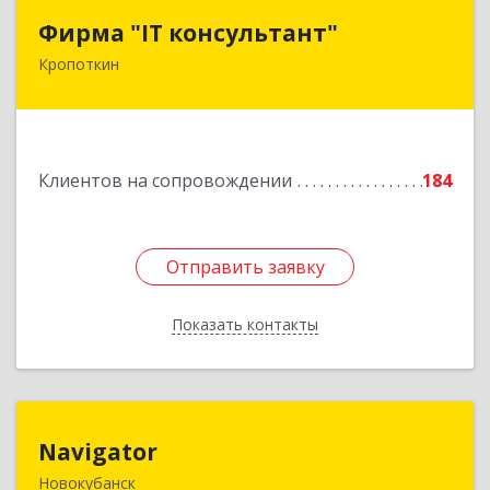
Фирма "IT консультант"
Фирма "IT консультант"
Кропоткин
352389, Краснодарский край, Кавказский р-н,
Кропоткин г, Пушкина ул, дом № 294, оф.2,3
Подробнее
Клиентов на сопровождении
184
Отправить заявку
Отправить заявку
Показать контакты
Назад
Navigator
Navigator
Новокубанск
352240, Краснодарский край, Новокубанск г,