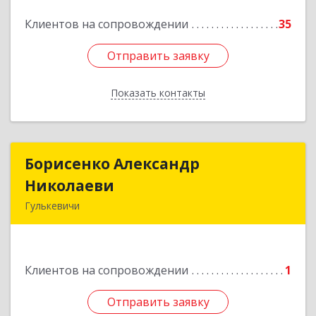
Клиентов на сопровождении
35
Подробнее
Отправить заявку
Отправить заявку
Показать контакты
Назад
Борисенко Александр
Борисенко Александр
Николаеви
Николаеви
Гулькевичи
352190 ул. Украинская 48
Подробнее
Клиентов на сопровождении
1
Отправить заявку
Отправить заявку