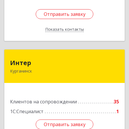
Отправить заявку
Отправить заявку
Показать контакты
Назад
Интер
Интер
Курганинск
352430, Краснодарский край, Курганинск г,
Матросова ул, дом № 151
Подробнее
Клиентов на сопровождении
35
1С:Специалист
1
Отправить заявку
Отправить заявку