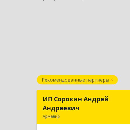
Рекомендованные партнеры
ИП Сорокин Андрей
ИП Сорокин Андре
Андреевич
Андрееви
Армавир
352900, Краснодарский край
Армавир г, Ф.Энгельса ул, дом № 25