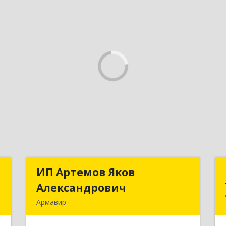
й
ИП Артемов Яков
ИП Артемов Яков
ч
Александрович
Александрович
Армавир
,
Подробнее
,