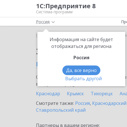
1С:Предприятие 8
Система программ
Россия
Пр
Главная
Сервисы ИТС
1С:Линк
1С:Линк в Ар
Информация на сайте будет
отображаться для региона
Заказать 1С:Линк
Россия
в Армавире
Да, все верно
Ознакомьтесь с информационными карт
Выбрать другой
внедрение продукта.
Краснодар
Крымск
Тихорецк
Ан
Смотрите также:
Россия
,
Краснодарский
Ставропольский край
Партнеры в вашем регионе: