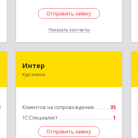
Отправить заявку
Отправить заявку
Показать контакты
Назад
r
Интер
Интер
Курганинск
,
352430, Краснодарский край,
7
Курганинск г, Матросова ул, дом №
151
е
Подробнее
3
Клиентов на сопровождении
35
1С:Специалист
1
Отправить заявку
Отправить заявку