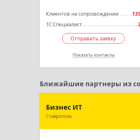
кв.30
Клиентов на сопровождении
13
Подробне
1С:Специалист
Отправить заявку
Отправить заявку
Показать контакты
Назад
Ближайшие партнеры из со
Бизнес И
Бизнес ИТ
Ставрополь
355035, Ставропольский край
Ставрополь г, 1 Промышленная ул
дом № 3, корпус 