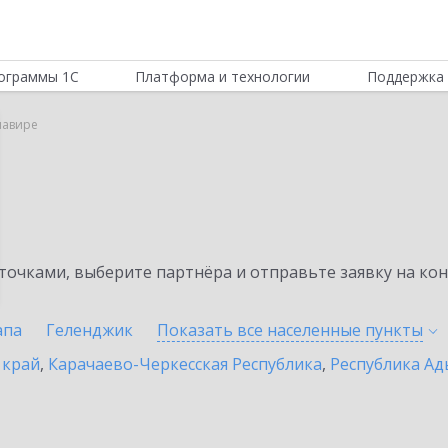
ограммы 1С
Платформа и технологии
Поддержка 
мавире
очками, выберите партнёра и отправьте заявку на ко
апа
Геленджик
Показать все населенные
пункты
 край
,
Карачаево-Черкесская Республика
,
Республика Ад