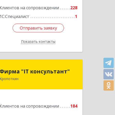
Подробнее
Клиентов на сопровождении
228
1С:Специалист
1
Отправить заявку
Отправить заявку
Показать контакты
Назад
Фирма "IT консультант"
Фирма "IT консультант"
Кропоткин
352389, Краснодарский край,
Кавказский р-н, Кропоткин г,
Пушкина ул, дом № 294, оф.2,3
Подробнее
Клиентов на сопровождении
184