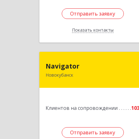
Отправить заявку
Отправить заявку
Показать контакты
Назад
Navigato
Navigator
Новокубанск
352240, Краснодарский край
Новокубанск г, Пушкина ул, дом № 6
Подробне
Клиентов на сопровождении
10
Отправить заявку
Отправить заявку