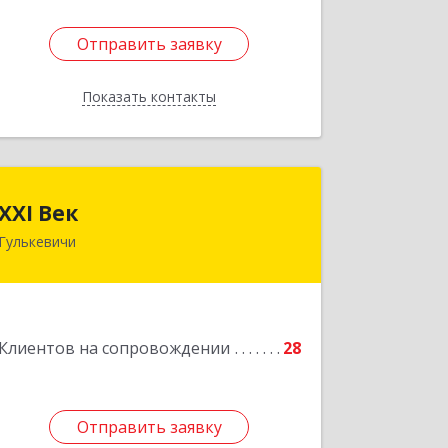
Отправить заявку
Отправить заявку
Показать контакты
Назад
XXI Век
XXI Век
Гулькевичи
352180, Краснодарский край, Отрадо-
Кубанское с, Северная ул, дом № 11
Подробнее
Клиентов на сопровождении
28
Отправить заявку
Отправить заявку