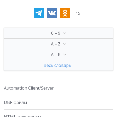
15
0 – 9
A – Z
А – Я
Весь словарь
Automation Client/Server
DBF-файлы
HTML-документы