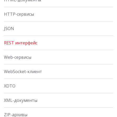
HTTP-сервисы
JSON
REST интерфейс
Web-сервисы
WebSocket-клиент
XDTO
XML-документы
ZIP-архивы