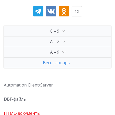
12
0 – 9
A – Z
А – Я
Весь словарь
Automation Client/Server
DBF-файлы
HTML-документы