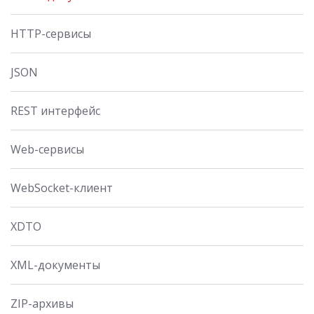
HTTP-сервисы
JSON
REST интерфейс
Web-сервисы
WebSocket-клиент
XDTO
XML-документы
ZIP-архивы