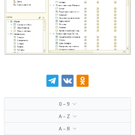
0 – 9
A – Z
А – Я