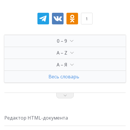
1
0 – 9
A – Z
А – Я
Весь словарь
Редактор HTML-документа