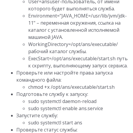
User=ansuser-пользователь, от имени
которого будет выполняться служба.
Environment="JAVA_HOME=/usr/lib/jvm/jdk-
11" – переменная окружения, ссылка на
каталог с установленной исполняемой
машиной JAVA.
WorkingDirectory=/opt/ans/executable/
рабочий каталог службы.
ExecStart=/opt/ans/executable/start.sh путь
к скрипту, выполняющему запуск сервиса.
Проверьте или настройте права запуска
командного файла:
chmod +x /opt/ans/executable/start.sh
Подготовьте службу к запуску:
sudo systemctl daemon-reload
sudo systemctl enable ans.service
Запустите службу:
sudo systemctl start ans
Проверьте статус службы: