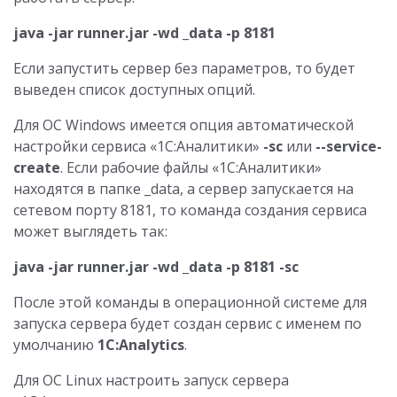
java -jar runner.jar -wd _data -p 8181
Если запустить сервер без параметров, то будет
выведен список доступных опций.
Для ОС Windows имеется опция автоматической
настройки сервиса «1С:Аналитики»
-sc
или
--service-
create
. Если рабочие файлы «1С:Аналитики»
находятся в папке _data, а сервер запускается на
сетевом порту 8181, то команда создания сервиса
может выглядеть так:
java -jar runner.jar -wd _data -p 8181 -sc
После этой команды в операционной системе для
запуска сервера будет создан сервис с именем по
умолчанию
1C:Analytics
.
Для ОС Linux настроить запуск сервера