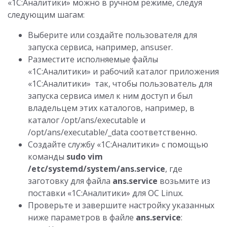
«1С:Аналитики» можно в ручном режиме, следуя
следующим шагам:
Выберите или создайте пользователя для
запуска сервиса, например, ansuser.
Разместите исполняемые файлы
«1С:Аналитики» и рабочий каталог приложения
«1С:Аналитики» так, чтобы пользователь для
запуска сервиса имел к ним доступ и был
владельцем этих каталогов, например, в
каталог /opt/ans/executable и
/opt/ans/executable/_data соответственно.
Создайте службу «1С:Аналитики» с помощью
команды
sudo vim
/etc/systemd/system/ans.service
, где
заготовку для файла
ans.service
возьмите из
поставки «1С:Аналитики» для ОС Linux.
Проверьте и завершите настройку указанных
ниже параметров в файле
ans.service
: