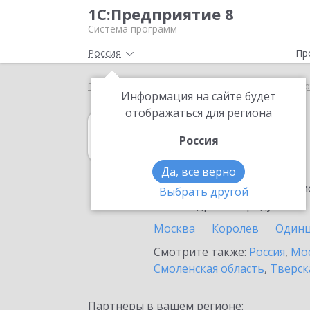
1С:Предприятие 8
Система программ
Россия
Пр
Главная
1С:Управление торговлей 8
Выбор пар
Информация на сайте будет
отображаться для региона
1С:Управление 
Россия
в Ногинске
Да, все верно
Ознакомьтесь с информацио
Выбрать другой
или внедрение продукта.
Москва
Королев
Один
Смотрите также:
Россия
,
Мос
Смоленская область
,
Тверск
Партнеры в вашем регионе: