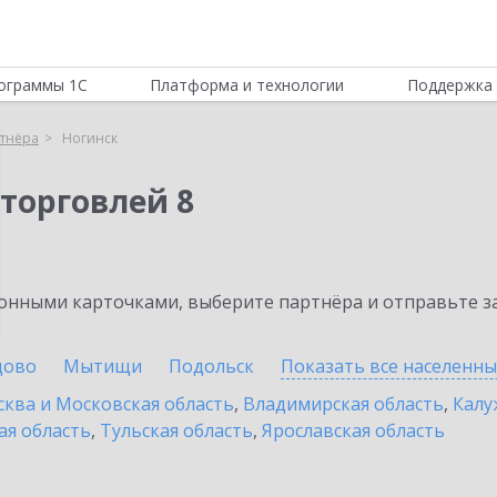
ограммы 1С
Платформа и технологии
Поддержка 
тнёра
Ногинск
торговлей 8
нными карточками, выберите партнёра и отправьте за
цово
Мытищи
Подольск
Показать все населенн
ква и Московская область
,
Владимирская область
,
Калу
ая область
,
Тульская область
,
Ярославская область