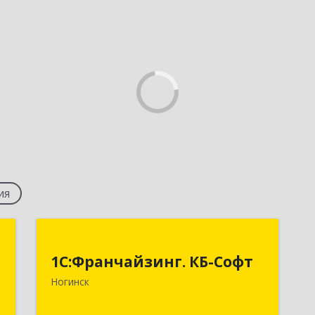
ия
Й
1С:Франчайзинг. КБ-Софт
"
1С:Франчайзинг. КБ-Софт
142400, Московская обл, г.о
Ногинск
Богородский, Ногинск г,
,
Индустриальная ул, Здание № 41В,
я