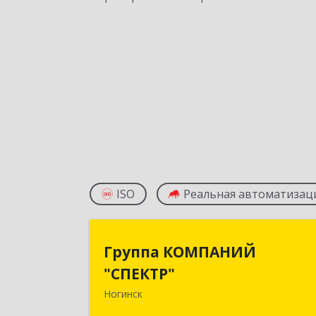
ISO
Реальная автоматизац
Группа КОМПАНИ
Группа КОМПАНИЙ
"СПЕКТР
"СПЕКТР"
Ногинск
142400, Московская обл
г.о.Богородский, Ногинск г, Рогожска