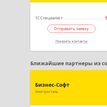
ул, дом № 89, оф.21
Подробне
1С:Специалист
Отправить заявку
Отправить заявку
Показать контакты
Назад
Ближайшие партнеры из со
Бизнес-Соф
Бизнес-Софт
144000, Московская обл
Электросталь
Электросталь г, Карла Маркса ул, до
№ 2