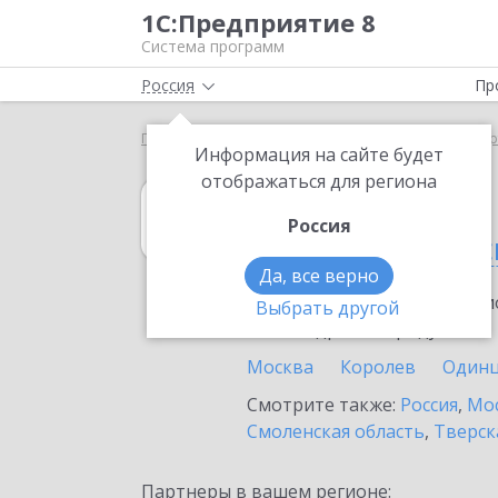
1С:Предприятие 8
Система программ
Россия
Пр
Главная
1С:Управление торговлей 8
Выбор пар
Информация на сайте будет
отображаться для региона
1С:Управление 
Россия
в Пушкино (Моск
Да, все верно
Ознакомьтесь с информацио
Выбрать другой
или внедрение продукта.
Москва
Королев
Один
Смотрите также:
Россия
,
Мос
Смоленская область
,
Тверск
Партнеры в вашем регионе: