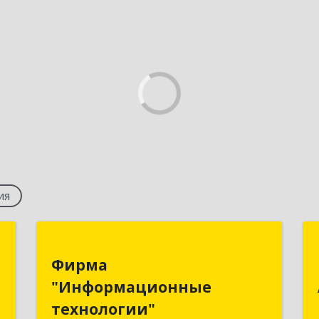
ия
т
Фирма
Фирма
"Информационные
й
"Информационные
технологии"
,
технологии"
4