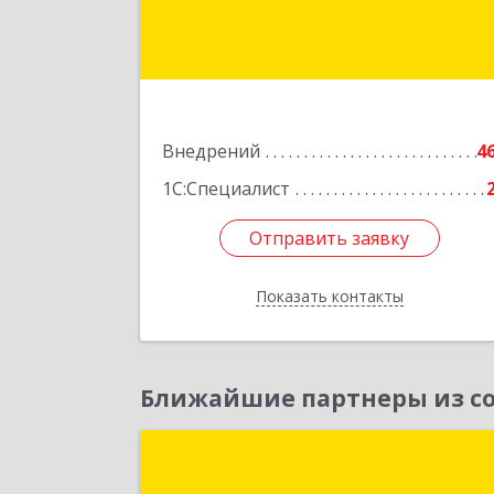
Подробне
Внедрений
4
1С:Специалист
Отправить заявку
Отправить заявку
Показать контакты
Назад
Ближайшие партнеры из со
Группа компаний "Блик