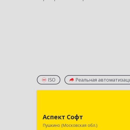
ISO
Реальная автоматизац
Аспект Соф
141205, Московская обл, Пушкински
Аспект Софт
р-н, Пушкино г, Московский пр-кт
Пушкино (Московская обл.)
дом № 44, пом.