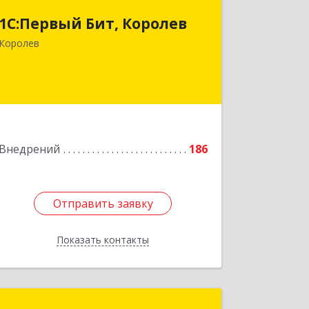
141070, Московская обл, Королев г,
1С:Первый Бит, Королев
Болдырева ул, дом № 1, пом.60в
Королев
Подробнее
Внедрений
186
Отправить заявку
Отправить заявку
Показать контакты
Назад