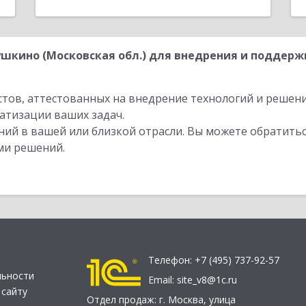
шкино (Московская обл.) для внедрения и поддержк
стов, аттестованных на внедрение технологий и решен
атизации ваших задач.
ий в вашей или близкой отрасли. Вы можете обратитьс
ми решений.
Телефон:
+7 (495) 737-92-57
льности
Email:
site_v8@1c.ru
 сайту
Отдел продаж:
г. Москва
,
улица