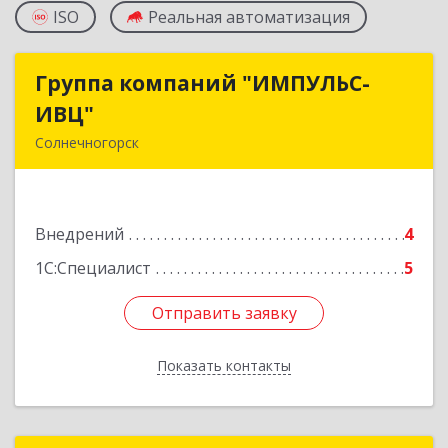
ISO
Реальная автоматизация
Группа компаний "ИМПУЛЬС-
Группа компаний "ИМПУЛЬС-
ИВЦ"
ИВЦ"
Солнечногорск
141508, Московская обл, Солнечногорский р-н,
Солнечногорск г, Рекинцо мкр, дом № 2А
Внедрений
4
Подробнее
1С:Специалист
5
Отправить заявку
Отправить заявку
Показать контакты
Назад