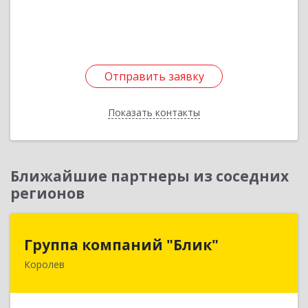
Подробнее
Отправить заявку
Отправить заявку
Показать контакты
Назад
Ближайшие партнеры из соседних
регионов
Группа компаний "Блик"
Группа компаний "Блик"
Королев
141077, Московская обл, Королев г,
Октябрьский б-р, дом № 14