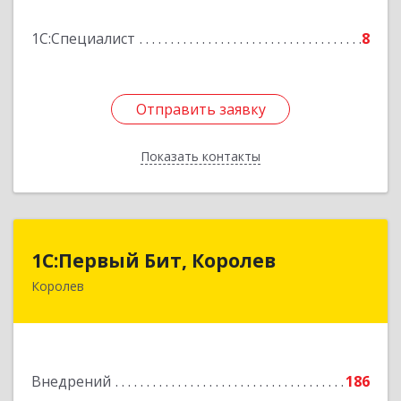
Подробнее
1С:Специалист
8
Отправить заявку
Отправить заявку
Показать контакты
Назад
1С:Первый Бит, Королев
1С:Первый Бит, Королев
Королев
141070, Московская обл, Королев г, Болдырева
ул, дом № 1, пом.60в
Подробнее
Внедрений
186