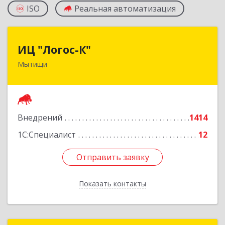
ISO
Реальная автоматизация
ИЦ "Логос-К"
ИЦ "Логос-К"
Мытищи
141008, Московская обл, Мытищи г, Мира ул,
дом № 24
Подробнее
Внедрений
1414
1С:Специалист
12
Отправить заявку
Отправить заявку
Показать контакты
Назад