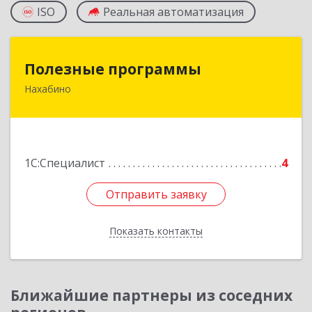
ISO
Реальная автоматизация
Полезные программы
Полезные программы
Нахабино
143432, Московская обл, Красногорский р-н,
Нахабино рп, Панфилова ул, дом № 9А, кв.6
Подробнее
1С:Специалист
4
Отправить заявку
Отправить заявку
Показать контакты
Назад
Ближайшие партнеры из соседних