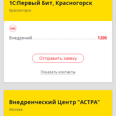
1С:Первый Бит, Красногорск
Красногорск
143402, Московская обл, Красногорский р-н,
Красногорск г, Жуковского ул, дом № 7, оф.20
Подробнее
Внедрений
1205
Отправить заявку
Отправить заявку
Показать контакты
Назад
Внедренческий Центр "АСТРА"
Внедренческий Центр "АСТРА"
Москва
125310, Москва г, Муравская ул, дом № 38,