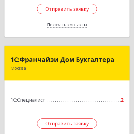
Отправить заявку
Отправить заявку
Показать контакты
Назад
1C:Франчайзи Дом Бухгалтера
1C:Франчайзи Дом Бухгалтера
Москва
125310, Москва г, Пятницкое ш, домовладение
№ 54, корпус 1, оф.202
Подробнее
1С:Специалист
2
Отправить заявку
Отправить заявку