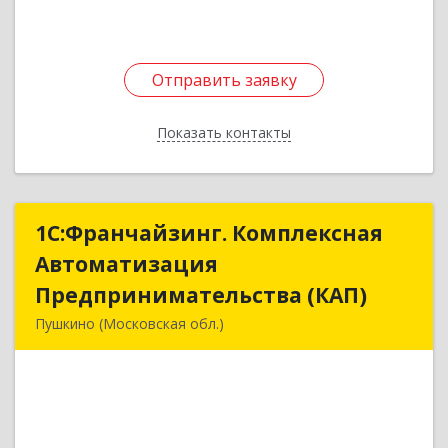
Отправить заявку
Отправить заявку
Показать контакты
Назад
1С:Франчайзинг. Комплексная
1С:Франчайзинг. Комплексная
Автоматизация
Автоматизация
Предпринимательства (КАП)
Предпринимательства (КАП)
Пушкино (Московская обл.)
141205, Московская обл, Пушкино г,
Пушкинское ш, дом № 3, кв.82
Подробнее