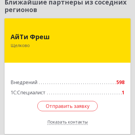
Ближайшие партнеры из соседних
регионов
АйТи Фреш
АйТи Фреш
141100, Московская обл, Щелково г, Городской
Щелково
округ Щелково, Ленина пл, дом № 5, ком.308
Подробнее
Внедрений
598
1С:Специалист
1
Отправить заявку
Отправить заявку
Показать контакты
Назад