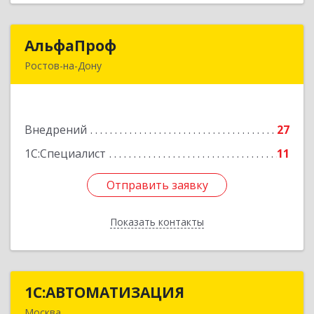
АльфаПроф
АльфаПроф
Ростов-на-Дону
344082, Ростовская обл, город Ростов-на-Дону
г.о., Ростов-на-Дону г, Шаумяна ул, дом № 36А,
оф.309 А
Внедрений
27
Подробнее
1С:Специалист
11
Отправить заявку
Отправить заявку
Показать контакты
Назад
1С:АВТОМАТИЗАЦИЯ
1С:АВТОМАТИЗАЦИЯ
Москва