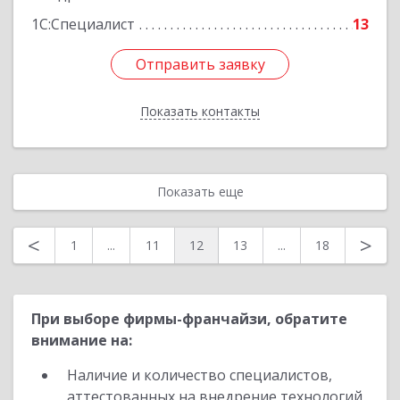
1С:Специалист
13
Отправить заявку
Отправить заявку
Показать контакты
Назад
Показать еще
<
>
1
...
11
12
13
...
18
При выборе фирмы-франчайзи, обратите
внимание на:
Наличие и количество специалистов,
аттестованных на внедрение технологий