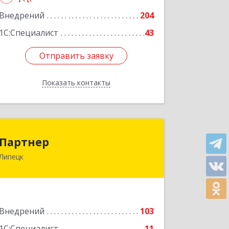
Внедрений
204
Подробнее
1С:Специалист
43
Отправить заявку
Отправить заявку
Показать контакты
Назад
Партнер
Партнер
Липецк
398002, Липецкая обл, г. Липецк,
Тельмана ул, дом № 21, пом.1
Подробнее
Внедрений
103
1С:Специалист
11