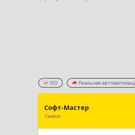
ISO
Реальная автоматизац
Софт-Масте
Софт-Мастер
Тамбов
392000, Тамбовская обл, г.о. горо
Тамбов, Тамбов г
Интернациональная ул, дом № 27б