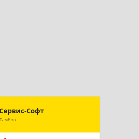
Сервис-Софт
Сервис-Софт
Тамбов
392030, Тамбовская обл, Тамбов г,
Урожайная ул, дом № 2К