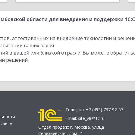
мбовской области для внедрения и поддержки 1С:С
стов, аттестованных на внедрение технологий и решен
атизации ваших задач.
ий в вашей или близкой отрасли. Вы можете обратитьс
ми решений.
Телефон:
+7 (495) 737-92-57
льности
Email:
site_v8@1c.ru
 сайту
Отдел продаж:
г. Москва
,
улица
Селезнёвская, дом 21