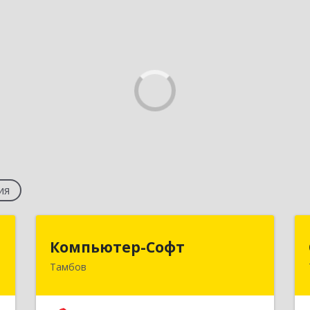
ия
р
Компьютер-Софт
Компьютер-Софт
Тамбов
д
392000, Тамбовская обл, Тамбов г,
,
Советская ул, дом № 191
,