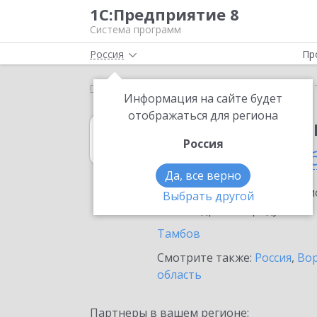
1С:Предприятие 8
Система программ
Россия
Пр
Главная
1С:Свод отчетов 8
Выбор партнёра
Информация на сайте будет
отображаться для региона
1С:Свод отчето
Россия
в Тамбовской о
Да, все верно
Ознакомьтесь с информацио
Выбрать другой
или внедрение продукта.
Тамбов
Смотрите также:
Россия
,
Вор
область
Партнеры в вашем регионе: