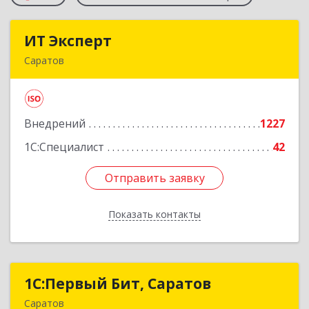
ИТ Эксперт
ИТ Эксперт
Саратов
410009, Саратовская обл, Саратов г, Молочная
ул, дом № 5/13, оф.12/2
Внедрений
1227
Подробнее
1С:Специалист
42
Отправить заявку
Отправить заявку
Показать контакты
Назад
1С:Первый Бит, Саратов
1С:Первый Бит, Саратов
Саратов