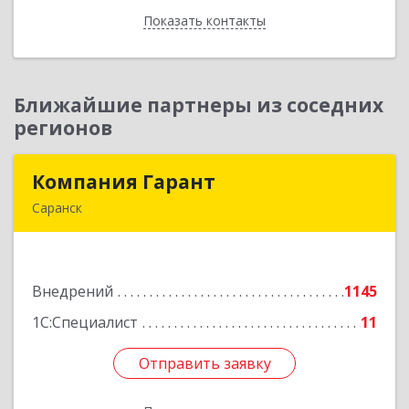
Показать контакты
Назад
Ближайшие партнеры из соседних
регионов
Компания Гарант
Компания Гарант
Саранск
430005, Мордовия Респ, Саранск г,
Большевистская ул, дом № 60, этаж 4 оф.7
Внедрений
1145
Подробнее
1С:Специалист
11
Отправить заявку
Отправить заявку