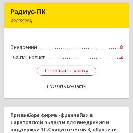
Радиус-ПК
Радиус-ПК
Волгоград
400078, Волгоградская обл, Волгоград г, им
В.И.Ленина пр-кт, дом № 67, оф.300
Внедрений
8
Подробнее
1С:Специалист
2
Отправить заявку
Отправить заявку
Показать контакты
Назад
При выборе фирмы-франчайзи в
Саратовской области для внедрения и
поддержки 1С:Свода отчетов 8, обратите