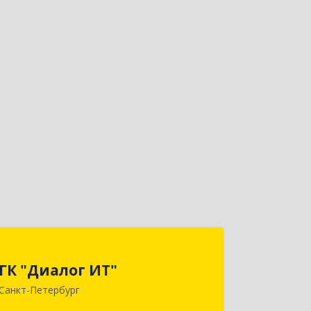
ГК "Диалог ИТ"
ГК "Диалог ИТ"
194100, Санкт-Петербург г, вн.тер.г.
Санкт-Петербург
муниципальный округ