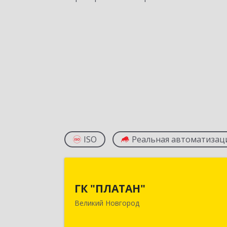
ISO
Реальная автоматизац
ГК "ПЛАТАН
ГК "ПЛАТАН"
173003, Новгородская обл, Велики
Великий Новгород
Новгород г, Большая Санкт
Петербургская ул, дом № 80, оф.1