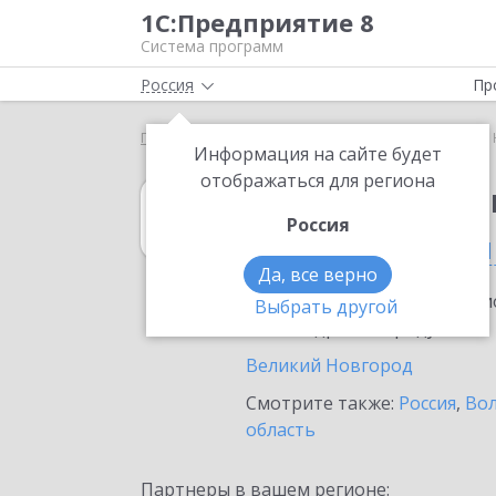
1С:Предприятие 8
Система программ
Россия
Пр
Главная
1С:Свод отчетов 8
Выбор партнёра
Информация на сайте будет
отображаться для региона
1С:Свод отчето
Россия
в Новгородской
Да, все верно
Ознакомьтесь с информацио
Выбрать другой
или внедрение продукта.
Великий Новгород
Смотрите также:
Россия
,
Вол
область
Партнеры в вашем регионе: