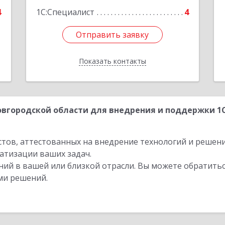
4
1С:Специалист
4
Отправить заявку
Отправить заявку
Показать контакты
Назад
вгородской области для внедрения и поддержки 1С
стов, аттестованных на внедрение технологий и решен
атизации ваших задач.
ий в вашей или близкой отрасли. Вы можете обратитьс
ми решений.