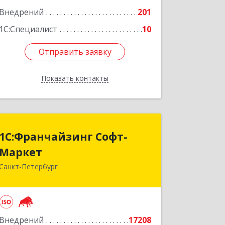
Внедрений
201
1С:Специалист
10
Отправить заявку
Отправить заявку
Показать контакты
Назад
1С:Франчайзинг Софт-
1С:Франчайзинг Софт-
Маркет
Маркет
Санкт-Петербург
Санкт-Петербург г, Суворовский
проспект, 10
Подробнее
Внедрений
17208