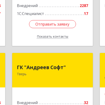
4
Внедрений
2287
7
1С:Специалист
17
Отправить заявку
Отправить заявку
Показать контакты
Назад
М
ГК "Андреев Софт"
ГК "Андреев Софт"
,
170000, Тверская обл, Тверь г,
Тверь
г
Новоторжская ул, дом № 21, корпус 1
е
Подробнее
4
Внедрений
32