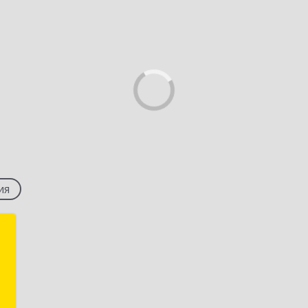
ия
"
й
-
7