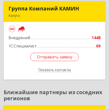
Группа Компаний КАМИН
Группа Компаний КАМИН
Калуга
248023, Калужская обл, Калуга г, Теренинский
пер, дом № 6а
Внедрений
1448
Подробнее
1С:Специалист
69
Отправить заявку
Отправить заявку
Показать контакты
Назад
Ближайшие партнеры из соседних
регионов