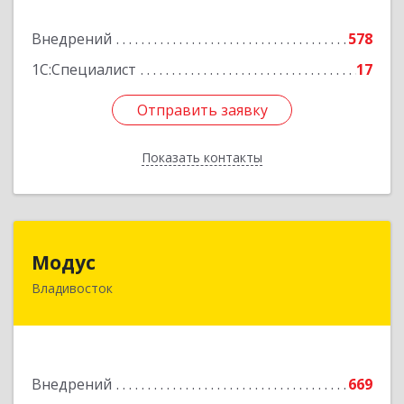
Подробнее
Внедрений
578
1С:Специалист
17
Отправить заявку
Отправить заявку
Показать контакты
Назад
Модус
Модус
Владивосток
690034, Приморский край, Владивосток г,
Фадеева ул, дом № 10, каб.308
Подробнее
Внедрений
669