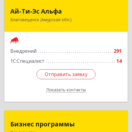
Ай-Ти-Эс Альфа
Ай-Ти-Эс Альфа
Благовещенск (Амурская обл.)
675000, Амурская обл, Благовещенск г, Зейская
ул, дом № 134, оф.515
Подробнее
Внедрений
291
1С:Специалист
14
Отправить заявку
Отправить заявку
Показать контакты
Назад
Бизнес программы
Бизнес программы