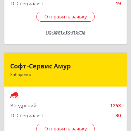
1С:Специалист
19
Отправить заявку
Отправить заявку
Показать контакты
Назад
Софт-Сервис Амур
Софт-Сервис Амур
Хабаровск
680000, Хабаровский край, Хабаровск г,
Муравьева-Амурского ул., дом № 4, оф.19
Подробнее
Внедрений
1253
1С:Специалист
30
Отправить заявку
Отправить заявку