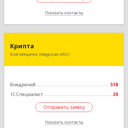
Показать контакты
Назад
Крипта
Крипта
Благовещенск (Амурская обл.)
675000, Амурская обл, Благовещенск г,
Амурская ул, дом № 236, оф.7-8
Подробнее
Внедрений
518
1С:Специалист
20
Отправить заявку
Отправить заявку
Показать контакты
Назад