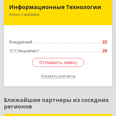
Информационные Технологии
Информационные Технологии
Южно-Сахалинск
693006, Сахалинская обл, Южно-Сахалинск г,
Ленина ул, дом № 321/1, этаж 6
Подробнее
Внедрений
23
1С:Специалист
20
Отправить заявку
Отправить заявку
Показать контакты
Назад
Ближайшие партнеры из соседних
регионов