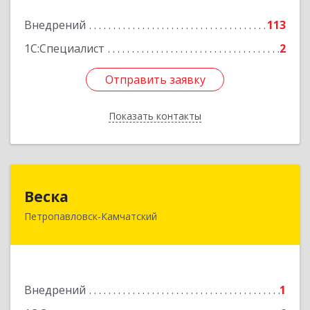
Подробнее
Внедрений
113
1С:Специалист
2
Отправить заявку
Отправить заявку
Показать контакты
Назад
Веска
Веска
Петропавловск-Камчатский
683031, Камчатский край, Петропавловск-
Камчатский г, Карла Маркса пр-кт, дом № 29/1,
оф.300
Подробнее
Внедрений
1