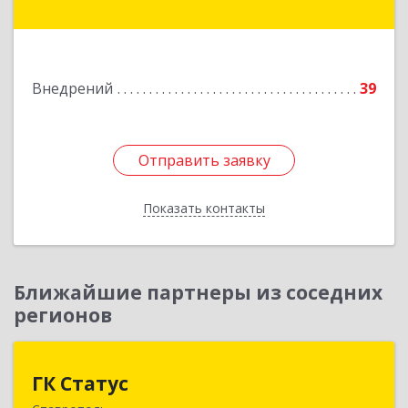
Маркса пл., дом № 33, кв.78
Подробнее
Внедрений
39
Отправить заявку
Отправить заявку
Показать контакты
Назад
Ближайшие партнеры из соседних
регионов
ГК Статус
ГК Статус