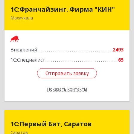
1С:Франчайзинг. Фирма "КИН"
1С:Франчайзинг. Фирма "КИН"
Махачкала
367030, Дагестан Респ, Махачкала г, И.Казака
ул, дом № 31
Подробнее
Внедрений
2493
1С:Специалист
65
Отправить заявку
Отправить заявку
Показать контакты
Назад
1С:Первый Бит, Саратов
1С:Первый Бит, Саратов
Саратов
410005, Саратовская обл, Саратов г,