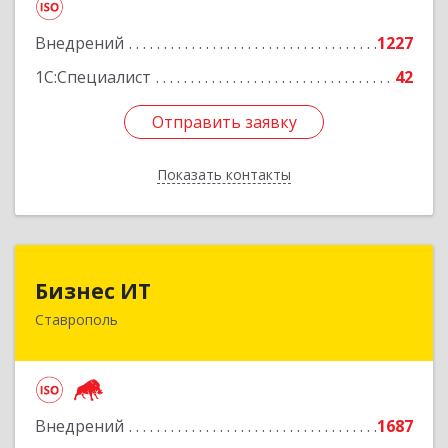
Подробнее
Внедрений
1227
1С:Специалист
42
Отправить заявку
Отправить заявку
Показать контакты
Назад
Бизнес ИТ
Бизнес ИТ
Ставрополь
355035, Ставропольский край, Ставрополь г, 1
Промышленная ул, дом № 3, корпус А
Подробнее
Внедрений
1687