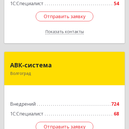
1С:Специалист
54
Отправить заявку
Отправить заявку
Показать контакты
Назад
АВК-система
АВК-система
Волгоград
400131, Волгоградская обл, Волгоград г,
Коммунистическая ул, дом № 21
Подробнее
Внедрений
724
1С:Специалист
68
Отправить заявку
Отправить заявку