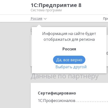
1С:Предприятие 8
Система программ
Россия
Пр
Главная
B Group
Информация на сайте будет
B Group
отображаться для региона
Россия
Адрес:
РК, 101404, Карагандинская об
Телефон:
+7 (7213) 41-2020
Да, все верно
Выбрать другой
Данные по партнеру
Сертифицировано
1С:Профессионалов