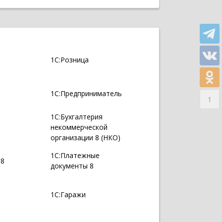
1С:Розница
1С:Предприниматель
1
1С:Бухгалтерия
некоммерческой
организации 8 (НКО)
1С:Платежные
 8
документы 8
1С:Гаражи