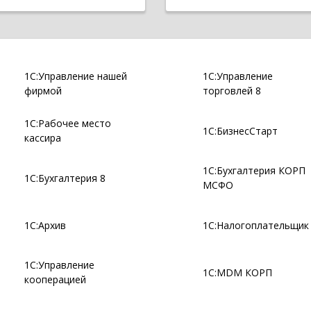
1С:Управление нашей
1С:Управление
фирмой
торговлей 8
1С:Рабочее место
1С:БизнесСтарт
кассира
1С:Бухгалтерия КОРП
1С:Бухгалтерия 8
МСФО
1С:Архив
1С:Налогоплательщик
1С:Управление
1С:MDM КОРП
кооперацией