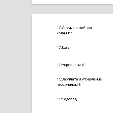
1С:Документооборот
холдинга
1С:Касса
1С:Упрощенка 8
1С:Зарплата и управление
персоналом 8
1С:Садовод