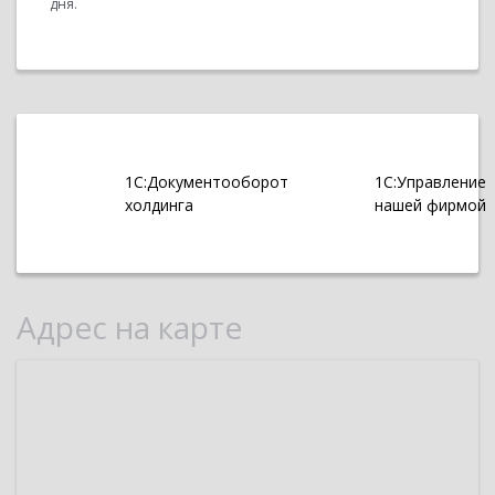
дня.
1С:Документооборот
1С:Управление
холдинга
нашей фирмой
Адрес на карте