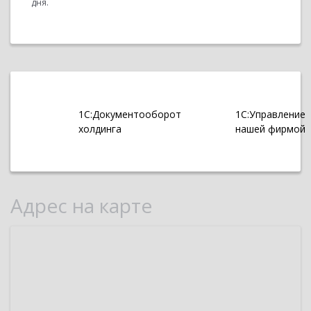
дня.
1С:Документооборот
1С:Управление
холдинга
нашей фирмой
Адрес на карте