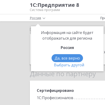
1С:Предприятие 8
Система программ
Россия
Пр
Главная
СД-КОМ
Информация на сайте будет
СД-КОМ
отображаться для региона
Россия
Адрес:
646740, Омская обл, Полтавск
Телефон:
(913) 684-4676
Да, все верно
Выбрать другой
Данные по партнеру
Сертифицировано
1С:Профессионалов