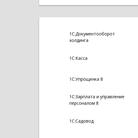
1С:Документооборот
холдинга
1С:Касса
1С:Упрощенка 8
1С:Зарплата и управление
персоналом 8
1С:Садовод