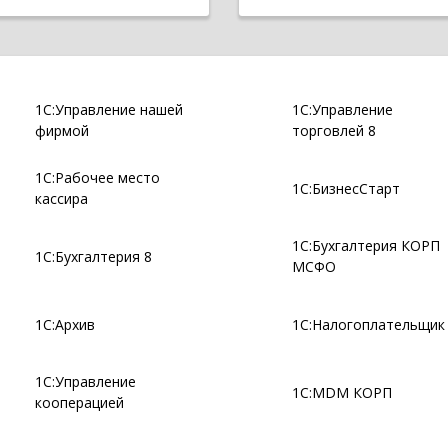
1С:Управление нашей
1С:Управление
фирмой
торговлей 8
1С:Рабочее место
1С:БизнесСтарт
кассира
1С:Бухгалтерия КОРП
1С:Бухгалтерия 8
МСФО
1С:Архив
1С:Налогоплательщик
1С:Управление
1С:MDM КОРП
кооперацией